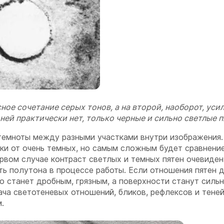
ое сочетание серых тонов, а на второй, наоборот, уси
ей практически нет, только черные и сильно светлые п
темноты между разными участками внутри изображения.
тки от очень темных, но самым сложным будет сравнени
ервом случае контраст светлых и темных пятен очевиден
ть полутона в процессе работы. Если отношения пятен д
о станет дробным, грязным, а поверхности станут силь
ача светотеневых отношений, бликов, рефлексов и тене
.