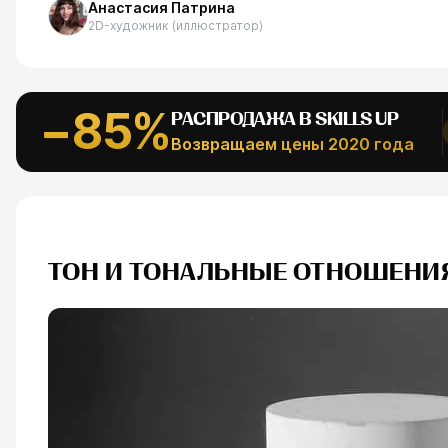
Анастасия Патрина
АЛЬНОЕ
2D-художник (иллюстратор)
Рефпаки
ESC
−85%
РАСПРОДАЖА В SKILLS UP
Возвращаем цены 2020 года
ТОН И ТОНАЛЬНЫЕ ОТНОШЕНИЯ