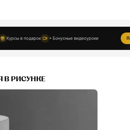
Новое
Курсы в подарок
+ Бонусные видеоуроки
П
 В РИСУНКЕ