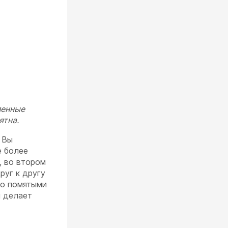
ленные
ятна.
 Вы
е более
, во втором
руг к другу
но помятыми
й делает