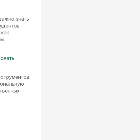
важно знать
тудентов
 как
м.
совать
нструментов
иональную
ственных