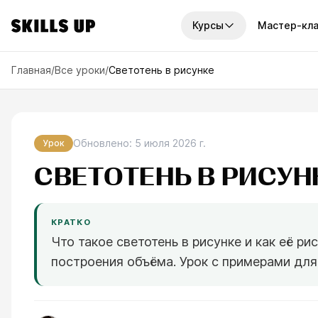
Курсы
Мастер-кл
И КУРСЫ
Главная
/
Все уроки
/
Светотень в рисунке
платные курсы
Наборы курсов
рсов
7
курсов
унок
2D-графика
По
урсов
14
курсов
Обновлено
:
5 июля 2026 г.
Урок
ку
графика
СВЕТОТЕНЬ В РИСУН
Годовой доступ
Отв
рсов
6
курсов
узн
иск
ровая живопись
Мини-курсы
рсов
10
курсов
ва
КРАТКО
Что такое светотень в рисунке и как её ри
офессии
построения объёма. Урок с примерами дл
рса
треть все курсы