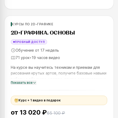
Для новичков
КУРСЫ ПО 2D-ГРАФИКЕ
SKILLS UP
2D-ГРАФИКА. ОСНОВЫ
ПРОБНЫЙ ДОСТУП
Обучение от 17 недель
71 урок
•
19 часов видео
На курсе вы научитесь техникам и приемам для
рисования крутых артов, получите базовые навыки
работы с объемом, цветом, тоном, материалами и
Показать все
создадите готовый проект для портфолио —
концепт объекта в в
Курс + 1 видео в подарок
от
13 020 ₽
65 100 ₽