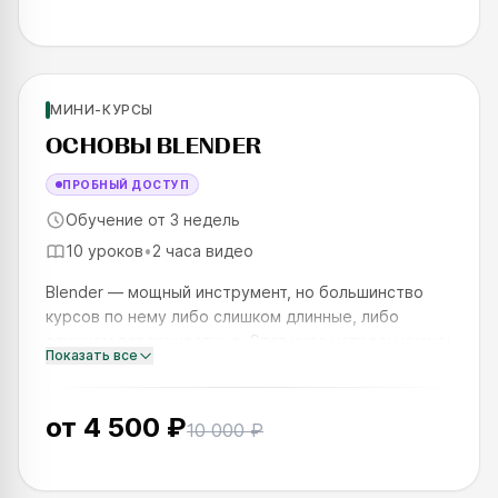
Новинка
Для новичков
МИНИ-КУРСЫ
SKILLS UP
ОСНОВЫ BLENDER
ПРОБНЫЙ ДОСТУП
Обучение от 3 недель
10 уроков
•
2 часа видео
Blender — мощный инструмент, но большинство
курсов по нему либо слишком длинные, либо
слишком поверхностные. Этот курс устроен иначе:
Показать все
за 4 недели вы пройдёте полный цикл создания 3D-
сцены — от первого
от
4 500 ₽
10 000 ₽
Для новичков