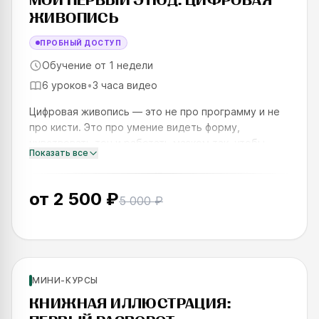
МОЙ ПЕРВЫЙ ЭТЮД: ЦИФРОВАЯ
ЖИВОПИСЬ
ПРОБНЫЙ ДОСТУП
Обучение от 1 недели
6 уроков
•
3 часа видео
Цифровая живопись — это не про программу и не
про кисти. Это про умение видеть форму,
чувствовать тон и работать мазком так, чтобы
Показать все
работа дышала. За одну неделю вы пройдёте путь
от теории до готовог
от
2 500 ₽
5 000 ₽
Новинка
Для новичков
МИНИ-КУРСЫ
SKILLS UP
КНИЖНАЯ ИЛЛЮСТРАЦИЯ: