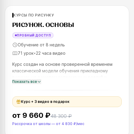
КУРСЫ ПО РИСУНКУ
SKILLS UP
РИСУНОК. ОСНОВЫ
ПРОБНЫЙ ДОСТУП
Обучение от 8 недель
71 урок
•
22 часа видео
Курс создан на основе проверенной временем
классической модели обучения прикладному
рисунку, но с учетом современных реалий и
Показать все
востребованных направлений, таких как геймдев,
анимация и промышленный диз
Курс + 3 видео в подарок
от
9 660 ₽
48 300 ₽
Рассрочка от школы
—
от
4 830 ₽
/мес