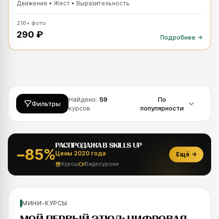
Движение • Жест • Выразительность
216
+
фото
290 ₽
Подробнее →
Найдено:
59
По
Фильтры
курсов
популярности
РАСПРОДАЖА В SKILLS UP
−85%
Цены 2020 года
Ещё
→
Курсы
Видеоуроки
Рекомендуем
Новинка
Для новичков
МИНИ-КУРСЫ
SKILLS UP