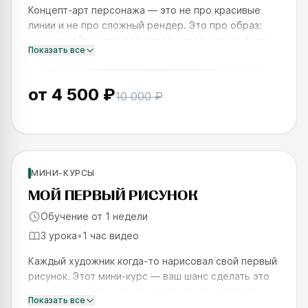
Концепт-арт персонажа — это не про красивые
линии и не про сложный рендер. Это про образ:
умение найти характер героя через силуэт, форму
Показать все
и знак — ещё до того, как вы взялись за детали. За
три модуля
от
4 500 ₽
10 000 ₽
Новинка
Для новичков
МИНИ-КУРСЫ
SKILLS UP
МОЙ ПЕРВЫЙ РИСУНОК
Обучение от 1 недели
3 урока
•
1 час видео
Каждый художник когда-то нарисовал свой первый
рисунок. Этот мини-курс — ваш шанс сделать это
правильно: с пониманием того, что вы делаете, и с
Показать все
результатом, которым можно гордиться. За одну