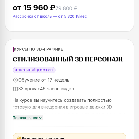
от
15 960 ₽
79 800 ₽
Рассрочка от школы
—
от
5 320 ₽
/мес
Для продолжающих
КУРСЫ ПО 3D-ГРАФИКЕ
SKILLS UP
СТИЛИЗОВАННЫЙ 3D ПЕРСОНАЖ
ПРОБНЫЙ ДОСТУП
Обучение от 17 недель
83 урока
•
46 часов видео
На курсе вы научитесь создавать полностью
готовую для внедрения в игровые движки 3D-
модель стилизованного персонажа и ставить его в
Показать все
динамичные позы. Вы детально проработаете все:
портрет, фигуру пер
Видеоурок в подарок