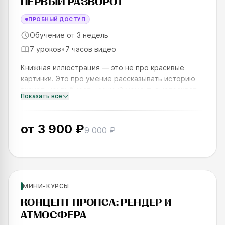
ПЕРВЫЙ РАЗВОРОТ
ПРОБНЫЙ ДОСТУП
Обучение от 3 недель
7 уроков
•
7 часов видео
Книжная иллюстрация — это не про красивые
картинки. Это про умение рассказывать историю
визуально: выбирать нужный момент, выстраивать
Показать все
ритм повествования, работать с планами и
пространством так, чтобы
от
3 900 ₽
9 000 ₽
Новинка
Для новичков
МИНИ-КУРСЫ
SKILLS UP
КОНЦЕПТ ПРОПСА: РЕНДЕР И
АТМОСФЕРА