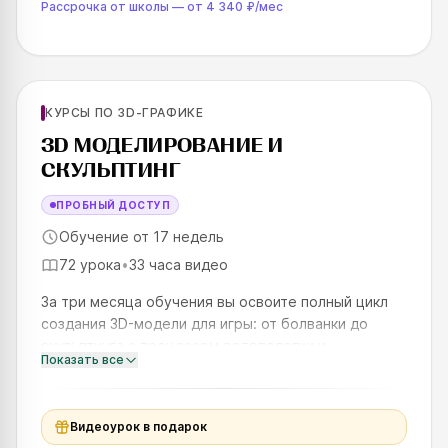
Рассрочка от школы
—
от
4 340 ₽
/мес
Для новичков
КУРСЫ ПО 3D-ГРАФИКЕ
SKILLS UP
3D МОДЕЛИРОВАНИЕ И
СКУЛЬПТИНГ
ПРОБНЫЙ ДОСТУП
Обучение от 17 недель
72 урока
•
33 часа видео
За три месяца обучения вы освоите полный цикл
создания 3D-модели для игры: от болванки до
скульптинга с процессом ретопологии и
Показать все
подготовки модели к текстурированию. А если
слова выше вам пока не знак
Видеоурок в подарок