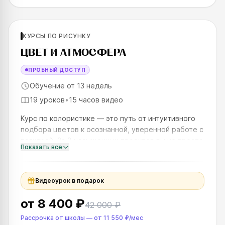
Для новичков
КУРСЫ ПО РИСУНКУ
SKILLS UP
ЦВЕТ И АТМОСФЕРА
ПРОБНЫЙ ДОСТУП
Обучение от 13 недель
19 уроков
•
15 часов видео
Курс по колористике — это путь от интуитивного
подбора цветов к осознанной, уверенной работе с
палитрой. За 8 насыщенных проектов вы не просто
Показать все
узнаете о цвете — вы научитесь им управлять.
Тон, насыще
Видеоурок в подарок
от
8 400 ₽
42 000 ₽
Рассрочка от школы
—
от
11 550 ₽
/мес