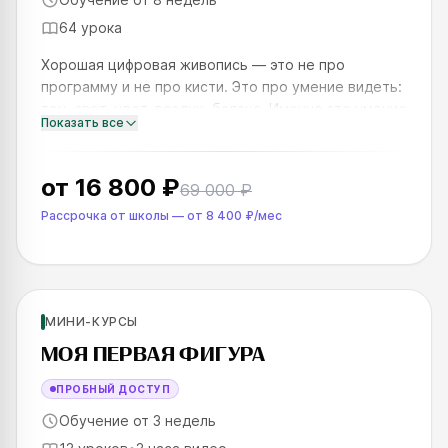
64 урока
Хорошая цифровая живопись — это не про
программу и не про кисти. Это про умение видеть:
тон, свет, цвет, воздух, баланс. Именно это умение
Показать все
отличает работу, которая «работает», от той,
которая выглядит
от
16 800 ₽
69 000 ₽
Рассрочка от школы
—
от
8 400 ₽
/мес
Новинка
Для новичков
МИНИ-КУРСЫ
SKILLS UP
МОЯ ПЕРВАЯ ФИГУРА
ПРОБНЫЙ ДОСТУП
Обучение от 3 недель