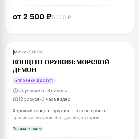
неделю вы
от
2 500 ₽
5 000 ₽
Новинка
Для новичков
МИНИ-КУРСЫ
SKILLS UP
КОНЦЕПТ ОРУЖИЯ: МОРСКОЙ
ДЕМОН
ПРОБНЫЙ ДОСТУП
Обучение от 3 недель
12 уроков
•
3 часа видео
Хороший концепт оружия — это не просто
красивый рисунок. Это дизайн, который
рассказывает историю: о персонаже, его
Показать все
характере, мире и роли в нём. Именно этому учит
этот курс. За три недели вы пройдёт