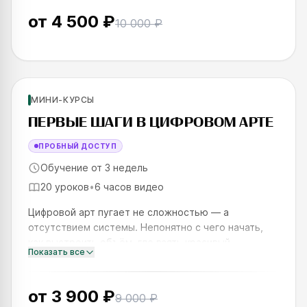
от
4 500 ₽
10 000 ₽
Новинка
Для новичков
МИНИ-КУРСЫ
SKILLS UP
ПЕРВЫЕ ШАГИ В ЦИФРОВОМ АРТЕ
ПРОБНЫЙ ДОСТУП
Обучение от 3 недель
20 уроков
•
6 часов видео
Цифровой арт пугает не сложностью — а
отсутствием системы. Непонятно с чего начать,
как выстроить объём, где взять красивый
Показать все
результат. Этот курс даёт именно то, чего не
хватает: чёткий пайплайн от иде
от
3 900 ₽
9 000 ₽