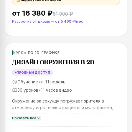
от
16 380 ₽
81 900 ₽
Рассрочка от школы
—
от
5 460 ₽
/мес
Для продолжающих
КУРСЫ ПО 2D-ГРАФИКЕ
SKILLS UP
ДИЗАЙН ОКРУЖЕНИЯ В 2D
ПРОБНЫЙ ДОСТУП
Обучение от 11 недель
36 уроков
•
11 часов видео
Окружение за секунду погружает зрителя в
атмосферу игры, иллюстрации или мультфильма,
передает настроение и рассказывает целую
Показать все
историю. В природе встречаются самые разные
формы, фактуры, текстуры, пог