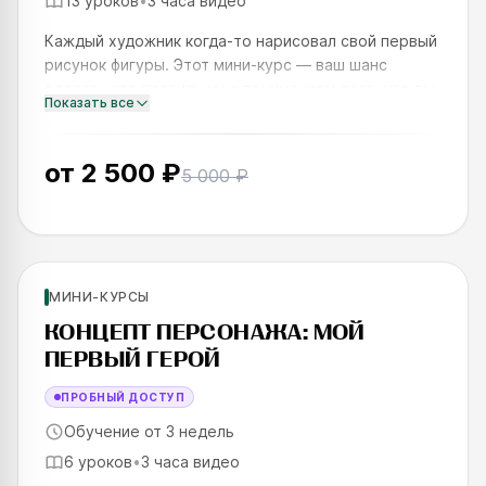
13 уроков
•
3 часа видео
Каждый художник когда-то нарисовал свой первый
рисунок фигуры. Этот мини-курс — ваш шанс
сделать это правильно: с пониманием того, что вы
Показать все
делаете, и с результатом, которым можно
гордиться. За одну не
от
2 500 ₽
5 000 ₽
Новинка
Для новичков
МИНИ-КУРСЫ
SKILLS UP
КОНЦЕПТ ПЕРСОНАЖА: МОЙ
ПЕРВЫЙ ГЕРОЙ
ПРОБНЫЙ ДОСТУП
Обучение от 3 недель
6 уроков
•
3 часа видео