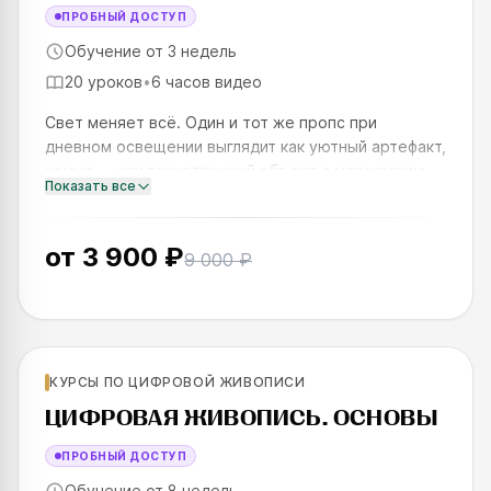
ПРОБНЫЙ ДОСТУП
Обучение от 3 недель
20 уроков
•
6 часов видео
Свет меняет всё. Один и тот же пропс при
дневном освещении выглядит как уютный артефакт,
ночью — как таинственный объект с магическим
Показать все
свечением, а на закате — как часть эпической
сцены с глубокими тен
от
3 900 ₽
9 000 ₽
Для новичков
КУРСЫ ПО ЦИФРОВОЙ ЖИВОПИСИ
SKILLS UP
ЦИФРОВАЯ ЖИВОПИСЬ. ОСНОВЫ
ПРОБНЫЙ ДОСТУП
Обучение от 8 недель