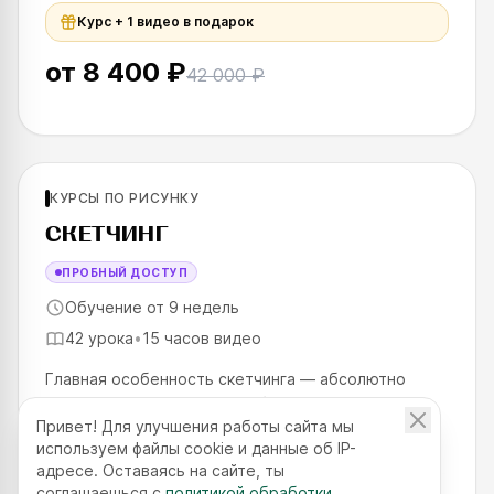
Курс + 1 видео в подарок
от
8 400 ₽
42 000 ₽
Для новичков
КУРСЫ ПО РИСУНКУ
SKILLS UP
СКЕТЧИНГ
ПРОБНЫЙ ДОСТУП
Обучение от 9 недель
42 урока
•
15 часов видео
Главная особенность скетчинга — абсолютно
прикладное значение: в любой индустрии,
Привет! Для улучшения работы сайта мы
связанной с визуальным контентом, сначала
Показать все
используем файлы cookie и данные об IP-
создаются скетчи. Они помогают найти общий
адресе. Оставаясь на сайте, ты
стиль проекта, проанализировать м
соглашаешься с
политикой обработки