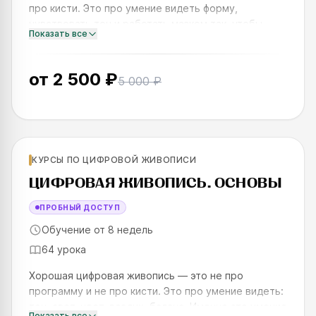
про кисти. Это про умение видеть форму,
чувствовать тон и работать мазком так, чтобы
Показать все
работа дышала. За одну неделю вы пройдёте путь
от теории до готовог
от
2 500 ₽
5 000 ₽
Для новичков
КУРСЫ ПО ЦИФРОВОЙ ЖИВОПИСИ
SKILLS UP
ЦИФРОВАЯ ЖИВОПИСЬ. ОСНОВЫ
ПРОБНЫЙ ДОСТУП
Обучение от 8 недель
64 урока
Хорошая цифровая живопись — это не про
программу и не про кисти. Это про умение видеть:
тон, свет, цвет, воздух, баланс. Именно это умение
Показать все