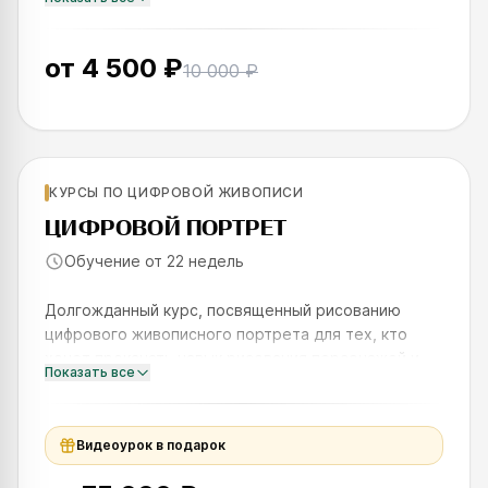
и знак — ещё до того, как вы взялись за детали. За
три модуля
от
4 500 ₽
10 000 ₽
Для новичков
КУРСЫ ПО ЦИФРОВОЙ ЖИВОПИСИ
SKILLS UP
ЦИФРОВОЙ ПОРТРЕТ
Обучение от 22 недель
Долгожданный курс, посвященный рисованию
цифрового живописного портрета для тех, кто
хочет прокачать навык рисования персонажей и
Показать все
научиться рисовать лицо человека с натуры и по
представлению.На курсе
Видеоурок в подарок