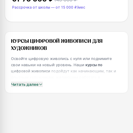
Рассрочка от школы
—
от
15 000 ₽
/мес
КУРСЫ ЦИФРОВОЙ ЖИВОПИСИ ДЛЯ
ХУДОЖНИКОВ
Освойте цифровую живопись с нуля или поднимите
свои навыки на новый уровень. Наши
курсы по
цифровой живописи
подойдут как начинающим, так и
опытным художникам, желающим работать в
Photoshop, Procreate и других профессиональных
Читать далее
программах. Что вы получите:
Основы цифровой живописи
— работа с кистями,
слоями, текстурами. От простых этюдов до сложных
иллюстраций.
Цвет и свет
— теория цвета, композиция,
освещение. Научитесь передавать объём и
настроение.