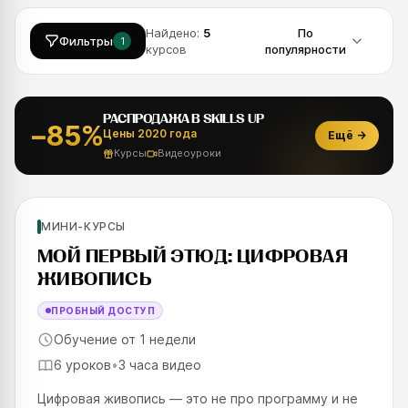
Найдено:
5
По
Фильтры
1
курсов
популярности
РАСПРОДАЖА В SKILLS UP
−85%
Цены 2020 года
Ещё
→
Курсы
Видеоуроки
Рекомендуем
Новинка
Для новичков
МИНИ-КУРСЫ
SKILLS UP
МОЙ ПЕРВЫЙ ЭТЮД: ЦИФРОВАЯ
ЖИВОПИСЬ
ПРОБНЫЙ ДОСТУП
Обучение от 1 недели
6 уроков
•
3 часа видео
Цифровая живопись — это не про программу и не