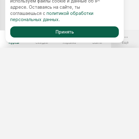
используем файлы cookie и данные об IP-
адресе. Оставаясь на сайте, ты
соглашаешься с
политикой обработки
персональных данных
.
Принять
-70%
Курсы
Скидки
Корзина
Войти
Ещё
Бесплатные курсы
Годовой доступ
Наборы курсов
Подобрать курс
Тест 3 минуты
Мастер-классы