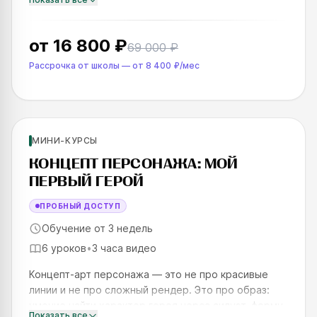
отличает работу, которая «работает», от той,
которая выглядит
от
16 800 ₽
69 000 ₽
Рассрочка от школы
—
от
8 400 ₽
/мес
Новинка
Для новичков
МИНИ-КУРСЫ
SKILLS UP
КОНЦЕПТ ПЕРСОНАЖА: МОЙ
ПЕРВЫЙ ГЕРОЙ
ПРОБНЫЙ ДОСТУП
Обучение от 3 недель
6 уроков
•
3 часа видео
Концепт-арт персонажа — это не про красивые
линии и не про сложный рендер. Это про образ:
умение найти характер героя через силуэт, форму
Показать все