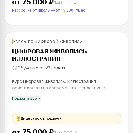
от
75 000 ₽
140 000 ₽
Рассрочка от школы
—
от
15 000 ₽
/мес
Для новичков
КУРСЫ ПО ЦИФРОВОЙ ЖИВОПИСИ
SKILLS UP
ЦИФРОВАЯ ЖИВОПИСЬ.
ИЛЛЮСТРАЦИЯ
Обучение от 22 недель
Курс Цифровая живопись. Иллюстрация
ориентирован на современные тенденции в
индустрии. Вы изучите основы академической
Показать все
композиции, освоите техники цифровой живописи и
рисунка, научитесь создавать иллю
Видеоурок в подарок
от
75 000 ₽
140 000 ₽