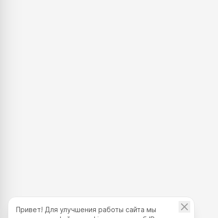
Проекты для портфолио
— полноценные работы,
которые можно показать клиенту или студии.
Персональный куратор
— обратная связь по каждому
заданию, разбор ошибок, индивидуальные
рекомендации.
Начните рисовать в цифре с нуля — курсы подойдут для
начинающих и продолжающих художников!
Привет! Для улучшения работы сайта мы