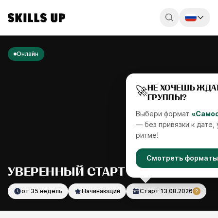
Россия
Онлайн
Беларусь
Қазақстан
🚀
НЕ ХОЧЕШЬ ЖДАТ
ГРУППЫ?
English
Выбери формат
«Само
— без привязки к дате,
ритме!
Смотреть форматы
УВЕРЕННЫЙ СТАРТ В 2D
от 35 недель
Начинающий
Старт
13.08.2026
?