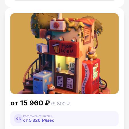
от
15 960 ₽
79 800 ₽
Рассрочка от школы
0%
от
5 320 ₽
/мес