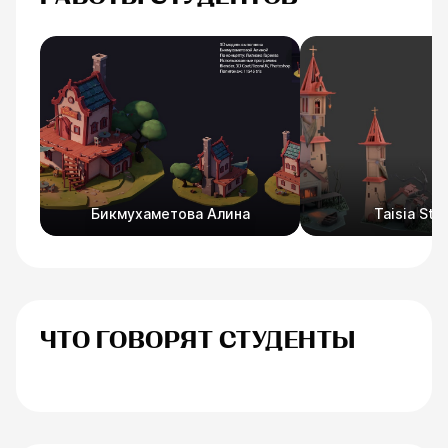
Бикмухаметова Алина
Taisia Stuc
ЧТО ГОВОРЯТ СТУДЕНТЫ
Анна Иванова
Егоренков Дм