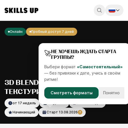
Россия
Онлайн
Пробный доступ 7 дней
Беларусь
Қазақстан
🚀
НЕ ХОЧЕШЬ ЖДАТЬ СТАРТА
ГРУППЫ?
English
Выбери формат
«Самостоятельный»
— без привязки к дате, учись в своём
ритме!
3D BLENDER: ХУДОЖЕСТВЕННОЕ
ТЕКСТУРИРОВАНИЕ
Смотреть форматы
Понятно
от 17 недель
95 уроков
23 часа видео
Начинающий
Старт
13.08.2026
?