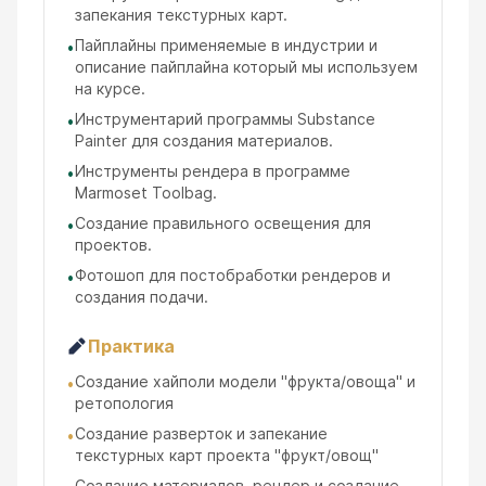
запекания текстурных карт.
Пайплайны применяемые в индустрии и
•
описание пайплайна который мы используем
на курсе.
Инструментарий программы Substance
•
Painter для создания материалов.
Инструменты рендера в программе
•
Marmoset Toolbag.
Создание правильного освещения для
•
проектов.
Фотошоп для постобработки рендеров и
•
создания подачи.
Практика
Создание хайполи модели "фрукта/овоща" и
•
ретопология
Создание разверток и запекание
•
текстурных карт проекта "фрукт/овощ"
Создание материалов, рендер и создание