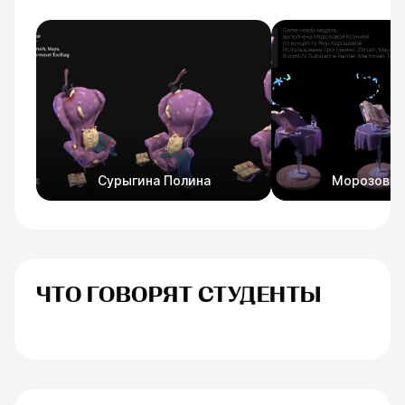
Сурыгина Полина
Морозова 
ЧТО ГОВОРЯТ СТУДЕНТЫ
Анна Иванова
Егоренков Дм