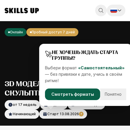
Россия
Онлайн
Пробный доступ 7 дней
Беларусь
Қазақстан
🚀
НЕ ХОЧЕШЬ ЖДАТЬ СТАРТА
ГРУППЫ?
English
Выбери формат
«Самостоятельный»
— без привязки к дате, учись в своём
ритме!
3D МОДЕЛИРОВАНИЕ И
СКУЛЬПТИНГ
Смотреть форматы
Понятно
от 17 недель
72 урока
33 часа видео
Начинающий
Старт
13.08.2026
?