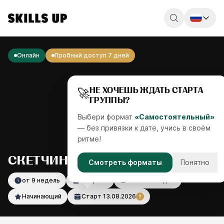
Россия
Онлайн
Пробный доступ 7 дней
Беларусь
Қазақстан
🚀
НЕ ХОЧЕШЬ ЖДАТЬ СТАРТА
ГРУППЫ?
English
Выбери формат
«Самостоятельный»
— без привязки к дате, учись в своём
ритме!
СКЕТЧИНГ
Смотреть форматы
Понятно
от 9 недель
42 урока
15 часов видео
Начинающий
Старт
13.08.2026
?