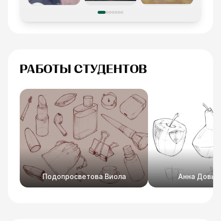
РАБОТЫ СТУДЕНТОВ
Подопросветова Виола
Анна Довыд