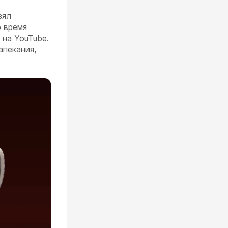
зял
о время
 на YouTube.
апекания,