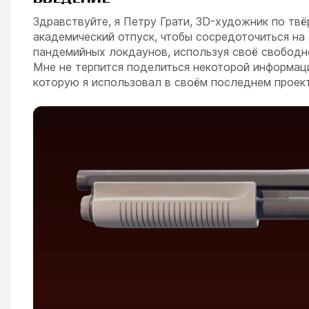
Здравствуйте, я Петру Грати, 3D-художник по тв
академический отпуск, чтобы сосредоточиться на 
пандемийных локдаунов, используя своё свободно
Мне не терпится поделиться некоторой информацие
которую я использовал в своём последнем проект