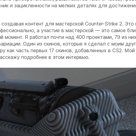
ник и зацикленности на мелких деталях для достижени
оздавая контент для мастерской Counter-Strike 2. Это 
офессионально, а участие в мастерской — это самое близ
й момент. Я работал почти над 400 проектами, 79 из ни
ариации. Один из скинов, которые я сделал с моим дру
ру как часть первых 17 скинов, добавленных в CS2. Мо
 расскажу подробнее в этом интервью.