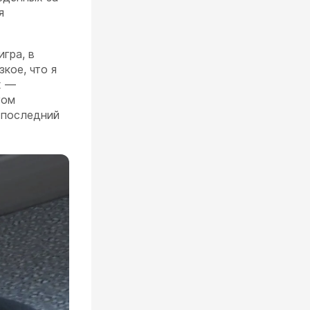
я
игра, в
кое, что я
х —
гом
й последний