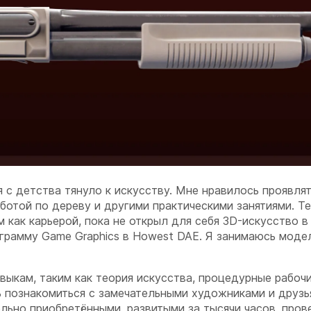
я с детства тянуло к искусству. Мне нравилось проявля
аботой по дереву и другими практическими занятиями. Те
 как карьерой, пока не открыл для себя 3D-искусство в
ограмму Game Graphics в Howest DAE. Я занимаюсь мод
ыкам, таким как теория искусства, процедурные рабоч
ь познакомиться с замечательными художниками и друзь
льно приобретёнными, развитыми за тысячи часов, пров