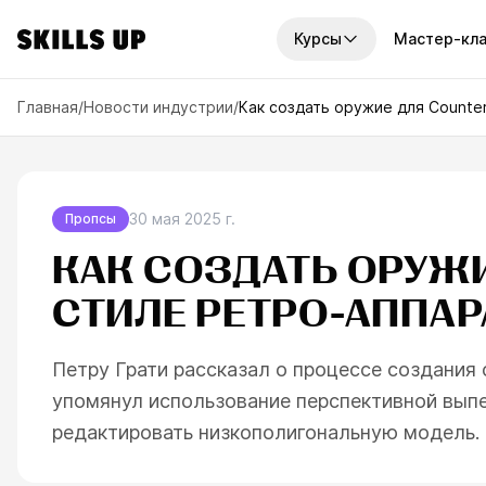
Курсы
Мастер-кл
И КУРСЫ
Главная
/
Новости индустрии
/
Как создать оружие для Counter
платные курсы
Наборы курсов
рсов
7
курсов
унок
2D-графика
По
урсов
14
курсов
30 мая 2025 г.
Пропсы
ку
графика
КАК СОЗДАТЬ ОРУЖИ
Годовой доступ
Отв
рсов
6
курсов
узн
СТИЛЕ РЕТРО-АППА
иск
ровая живопись
Мини-курсы
рсов
10
курсов
ва
Петру Грати рассказал о процессе создания 
офессии
упомянул использование перспективной выпе
рса
редактировать низкополигональную модель.
треть все курсы