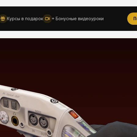
Новое
Курсы в подарок
+ Бонусные видеоуроки
П