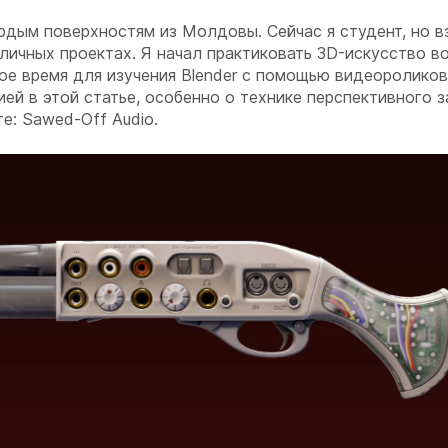
ёрдым поверхностям из Молдовы. Сейчас я студент, но в
личных проектах. Я начал практиковать 3D-искусство в
е время для изучения Blender с помощью видеороликов
й в этой статье, особенно о технике перспективного з
е: Sawed-Off Audio.