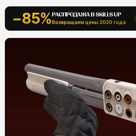
АЛЬНОЕ
−85%
РАСПРОДАЖА В SKILLS UP
Рефпаки
ESC
Возвращаем цены 2020 года