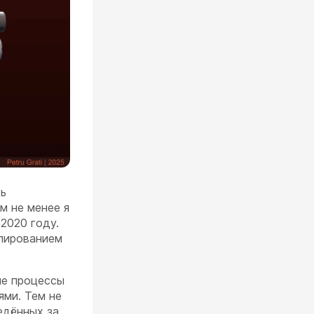
ть
м не менее я
 2020 году.
елированием
ие процессы
ями. Тем не
едённых за