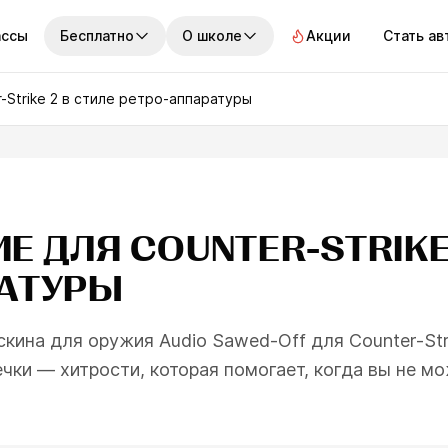
ассы
Бесплатно
О школе
Акции
Стать а
АКТИВНОСТИ
О ШКОЛЕ
УЧИТЬСЯ БЕСПЛАТНО
СТУ
-Strike 2 в стиле ретро-аппаратуры
Стримы
История школы
Бесплатные уроки
Сту
по пятницам
3 минуты
Марафон
Кураторы
Полезные матери
Раб
дберём идеальный
Все мероприятия
Клуб Skills Up
В мире арт-индус
Про
рс
Е ДЛЯ COUNTER-STRIKE
Реф
етьте на 7 вопросов и
про
айте, какое направление в
РАТУРЫ
усстве подходит именно
м
скина для оружия Audio Sawed-Off для Counter-Str
Пройти тест
чки — хитрости, которая помогает, когда вы не м