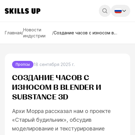
Россия
Новости
Главная
/
/
Создание часов с износом в
индустрии
Blender и Substance 3D
Беларусь
Қазақстан
English
18 сентября 2025 г.
Пропсы
СОЗДАНИЕ ЧАСОВ С
ИЗНОСОМ В BLENDER И
SUBSTANCE 3D
Архи Морра рассказал нам о проекте
«Старый будильник», обсудив
моделирование и текстурирование