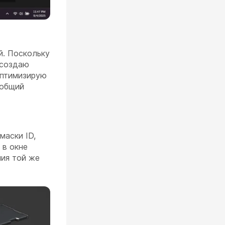
й. Поскольку
 создаю
оптимизирую
 общий
маски ID,
 в окне
ия той же