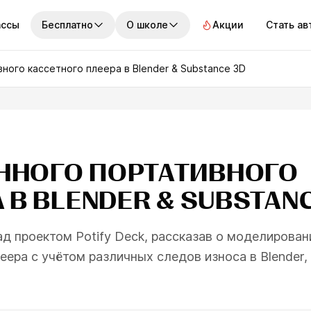
ассы
Бесплатно
О школе
Акции
Стать а
АКТИВНОСТИ
О ШКОЛЕ
УЧИТЬСЯ БЕСПЛАТНО
СТУ
ного кассетного плеера в Blender & Substance 3D
Стримы
История школы
Бесплатные уроки
Сту
по пятницам
3 минуты
Марафон
Кураторы
Полезные матери
Раб
дберём идеальный
Все мероприятия
Клуб Skills Up
В мире арт-индус
Про
рс
ННОГО ПОРТАТИВНОГО
Реф
етьте на 7 вопросов и
про
айте, какое направление в
 В BLENDER & SUBSTAN
усстве подходит именно
м
д проектом Potify Deck, рассказав о моделирован
Пройти тест
еера с учётом различных следов износа в Blender,