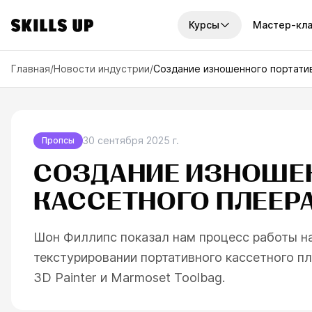
Курсы
Мастер-кл
И КУРСЫ
Главная
/
Новости индустрии
/
Создание изношенного портатив
платные курсы
Наборы курсов
рсов
7
курсов
унок
2D-графика
По
урсов
14
курсов
30 сентября 2025 г.
Пропсы
ку
графика
СОЗДАНИЕ ИЗНОШЕ
Годовой доступ
Отв
рсов
6
курсов
узн
КАССЕТНОГО ПЛЕЕРА
иск
ровая живопись
Мини-курсы
рсов
10
курсов
ва
Шон Филлипс показал нам процесс работы на
офессии
текстурировании портативного кассетного пл
рса
3D Painter и Marmoset Toolbag.
треть все курсы