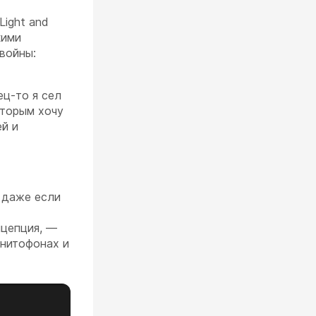
Light and
кими
 войны:
ец-то я сел
оторым хочу
ей и
 даже если
нцепция, —
гнитофонах и