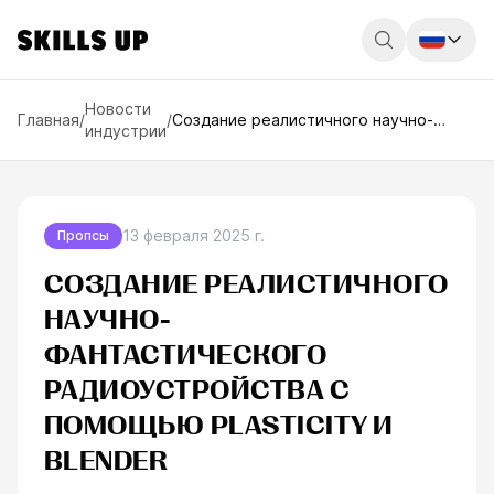
Россия
Новости
Главная
/
/
Создание реалистичного научно-
индустрии
фантастического радиоустройства с
Беларусь
помощью Plasticity и Blender
Қазақстан
English
13 февраля 2025 г.
Пропсы
СОЗДАНИЕ РЕАЛИСТИЧНОГО
НАУЧНО-
ФАНТАСТИЧЕСКОГО
РАДИОУСТРОЙСТВА С
ПОМОЩЬЮ PLASTICITY И
BLENDER