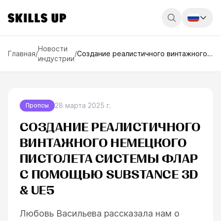
Россия
Новости
Главная
/
/
Создание реалистичного винтажного
индустрии
немецкого пистолета системы Флар с
Беларусь
помощью Substance 3D & UE5
Қазақстан
English
28 марта 2025 г.
Пропсы
СОЗДАНИЕ РЕАЛИСТИЧНОГО
ВИНТАЖНОГО НЕМЕЦКОГО
ПИСТОЛЕТА СИСТЕМЫ ФЛАР
С ПОМОЩЬЮ SUBSTANCE 3D
& UE5
Любовь Васильева рассказала нам о