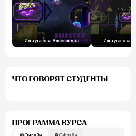
Ильтуганова Александра
Ильтуганова А
ЧТО ГОВОРЯТ СТУДЕНТЫ
Анна Иванова
Егоренков Дм
ПРОГРАММА КУРСА
Онлайн
Офлайн