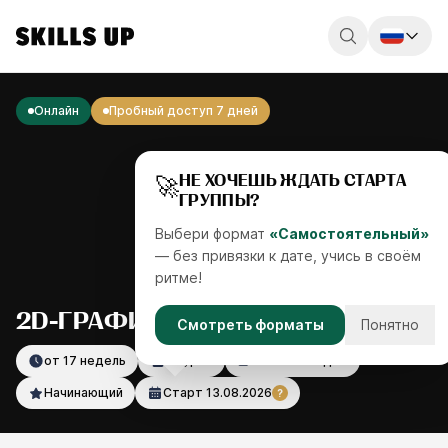
Россия
Онлайн
Пробный доступ 7 дней
Беларусь
Қазақстан
🚀
НЕ ХОЧЕШЬ ЖДАТЬ СТАРТА
ГРУППЫ?
English
Выбери формат
«Самостоятельный»
— без привязки к дате, учись в своём
ритме!
2D-ГРАФИКА. ОСНОВЫ
Смотреть форматы
Понятно
от 17 недель
71 урок
19 часов видео
Начинающий
Старт
13.08.2026
?