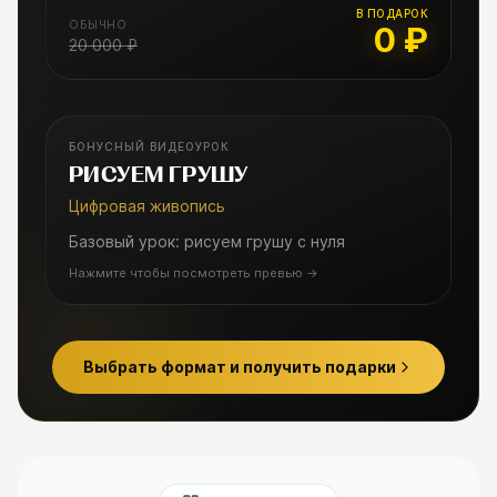
В ПОДАРОК
ОБЫЧНО
0 ₽
20 000 ₽
БОНУСНЫЙ ВИДЕОУРОК
БОНУСНЫЙ УРОК
РИСУЕМ ГРУШУ
Цифровая живопись
Базовый урок: рисуем грушу с нуля
Нажмите чтобы посмотреть превью
→
Выбрать формат и получить подарки