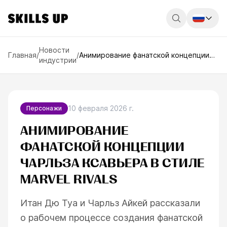
Россия
Новости
Главная
/
/
Анимирование фанатской концепции
индустрии
Чарльза Ксавьера в стиле Marvel Rivals
Беларусь
Қазақстан
English
10 февраля 2026 г.
Персонажи
АНИМИРОВАНИЕ
ФАНАТСКОЙ КОНЦЕПЦИИ
ЧАРЛЬЗА КСАВЬЕРА В СТИЛЕ
MARVEL RIVALS
Итан Дю Туа и Чарльз Айкей рассказали
о рабочем процессе создания фанатской