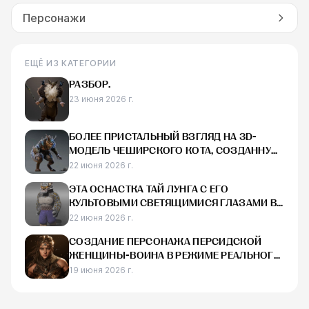
Персонажи
ЕЩЁ ИЗ КАТЕГОРИИ
РАЗБОР.
23 июня 2026 г.
БОЛЕЕ ПРИСТАЛЬНЫЙ ВЗГЛЯД НА 3D-
МОДЕЛЬ ЧЕШИРСКОГО КОТА, СОЗДАННУЮ
ДЛЯ RAID:
22 июня 2026 г.
ЭТА ОСНАСТКА ТАЙ ЛУНГА С ЕГО
КУЛЬТОВЫМИ СВЕТЯЩИМИСЯ ГЛАЗАМИ В
MAYA ВЫГЛЯДИТ ДЕЙСТВИТЕЛЬНО КРУТО
22 июня 2026 г.
СОЗДАНИЕ ПЕРСОНАЖА ПЕРСИДСКОЙ
ЖЕНЩИНЫ-ВОИНА В РЕЖИМЕ РЕАЛЬНОГО
ВРЕМЕНИ С ЭЛЕМЕНТАМИ СОВРЕМЕННОГО
19 июня 2026 г.
ДИЗАЙНА