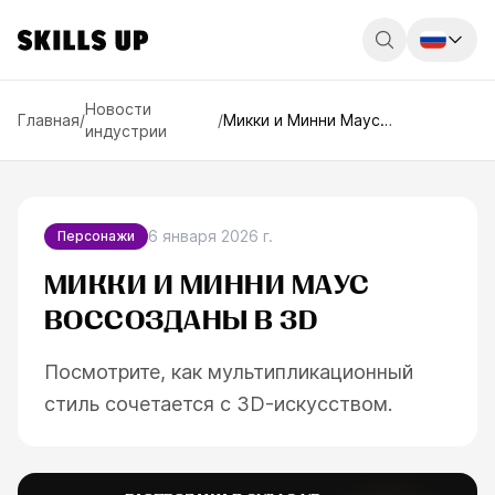
Россия
Новости
Главная
/
/
Микки и Минни Маус
индустрии
воссозданы в 3D
Беларусь
Қазақстан
English
6 января 2026 г.
Персонажи
МИККИ И МИННИ МАУС
ВОССОЗДАНЫ В 3D
Посмотрите, как мультипликационный
ESC
стиль сочетается с 3D-искусством.