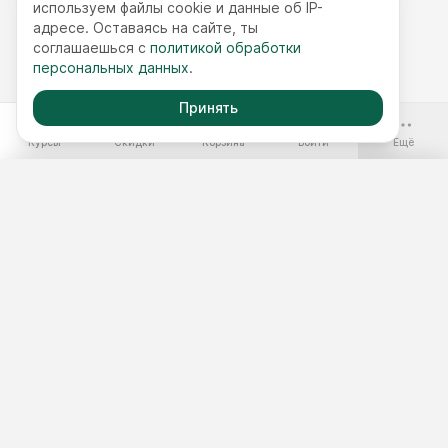
используем файлы cookie и данные об IP-
адресе. Оставаясь на сайте, ты
соглашаешься с
политикой обработки
персональных данных
.
Принять
-70%
Курсы
Скидки
Корзина
Войти
Ещё
Бесплатные курсы
Годовой доступ
Наборы курсов
Подобрать курс
Тест 3 минуты