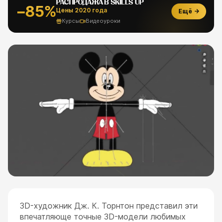
РАСПРОДАЖА В SKILLS UP
−85%
Цены 2020 года
Ещё →
Курсы
Видеоуроки
3D-художник Дж. К. Торнтон представил эти
впечатляюще точные 3D-модели любимых