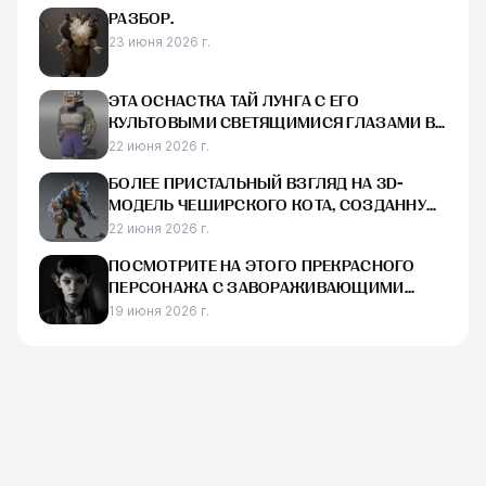
РАЗБОР.
23 июня 2026 г.
ЭТА ОСНАСТКА ТАЙ ЛУНГА С ЕГО
КУЛЬТОВЫМИ СВЕТЯЩИМИСЯ ГЛАЗАМИ В
MAYA ВЫГЛЯДИТ ДЕЙСТВИТЕЛЬНО КРУТО
22 июня 2026 г.
БОЛЕЕ ПРИСТАЛЬНЫЙ ВЗГЛЯД НА 3D-
МОДЕЛЬ ЧЕШИРСКОГО КОТА, СОЗДАННУЮ
ДЛЯ RAID:
22 июня 2026 г.
ПОСМОТРИТЕ НА ЭТОГО ПРЕКРАСНОГО
ПЕРСОНАЖА С ЗАВОРАЖИВАЮЩИМИ
ГЛАЗАМИ.
19 июня 2026 г.