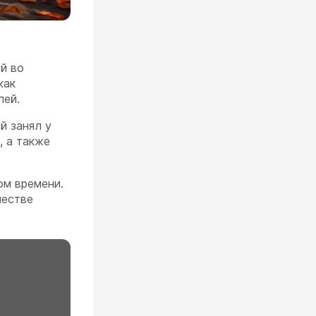
ей во
как
лей.
й занял у
, а также
ном времени.
честве