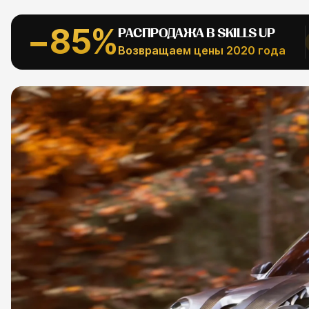
АЛЬНОЕ
−85%
РАСПРОДАЖА В SKILLS UP
Рефпаки
ESC
Возвращаем цены 2020 года