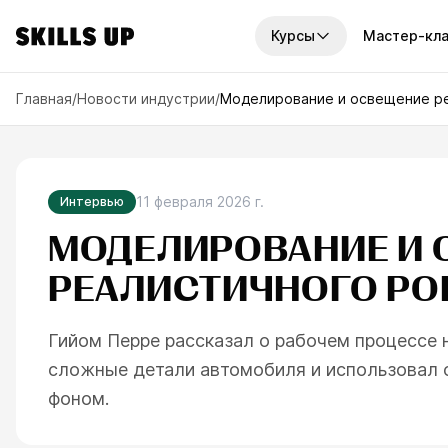
Курсы
Мастер-кл
И КУРСЫ
Главная
/
Новости индустрии
/
Моделирование и освещение реа
платные курсы
Наборы курсов
рсов
7
курсов
унок
2D-графика
По
урсов
14
курсов
11 февраля 2026 г.
Интервью
ку
графика
МОДЕЛИРОВАНИЕ И
Годовой доступ
Отв
рсов
6
курсов
узн
РЕАЛИСТИЧНОГО PORS
иск
ровая живопись
Мини-курсы
рсов
10
курсов
ва
Гийом Перре рассказал о рабочем процессе 
офессии
сложные детали автомобиля и использовал 
рса
фоном.
треть все курсы