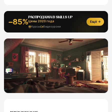
РАСПРОДАЖА В SKILLS UP
−85%
Цены 2020 года
Ещё →
Курсы
Видеоуроки