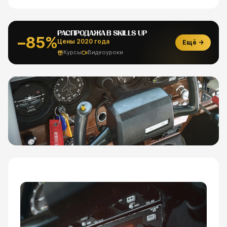
РАСПРОДАЖА В SKILLS UP
−85%
Цены 2020 года
Ещё →
Курсы
Видеоуроки