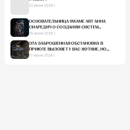
22 июня 2026 г.
ОСНОВАТЕЛЬНИЦА SWAME ART АННА
СИАРЕДИЧ О СОЗДАНИИ СИСТЕМ
ПРОИЗВОДСТВА AAA-ИГР
18 июня 2026 г.
ЭТА ЗАБРОШЕННАЯ ОБСТАНОВКА В
ПРИЮТЕ ВЫЗОВЕТ У ВАС ЖУТКИЕ, НО
НОСТАЛЬГИЧЕСКИЕ ОЩУЩЕНИЯ
17 июня 2026 г.