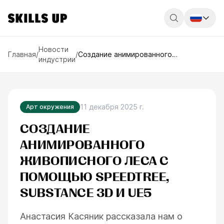
Россия
Новости
Главная
/
/
Создание анимированного
индустрии
живописного леса с помощью
Беларусь
SpeedTree, Substance 3D и UE5
Қазақстан
English
11 декабря 2025 г.
Арт окружения
СОЗДАНИЕ
АНИМИРОВАННОГО
ЖИВОПИСНОГО ЛЕСА С
ПОМОЩЬЮ SPEEDTREE,
SUBSTANCE 3D И UE5
Анастасия Касяник рассказала нам о