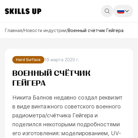
Россия
Главная
/
Новости индустрии
/
Военный счётчик Гейгера
Беларусь
Қазақстан
19 марта 2020 г.
Hard Surface
English
ВОЕННЫЙ СЧЁТЧИК
ГЕЙГЕРА
Никита Балнов недавно создал реквизит
в виде винтажного советского военного
радиометра/счётчика Гейгера и
поделился некоторыми подробностями
его изготовления: моделированием, UV-