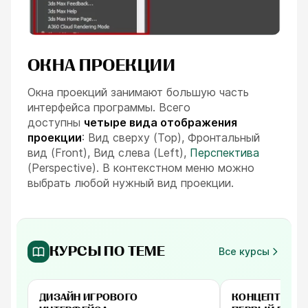
ОКНА ПРОЕКЦИИ
Окна проекций занимают большую часть
интерфейса программы. Всего
доступны
четыре вида отображения
проекции
: Вид сверху (Top), Фронтальный
вид (Front), Вид слева (Left),
Перспектива
(Perspective). В контекстном меню можно
выбрать любой нужный вид проекции.
КУРСЫ ПО ТЕМЕ
Все курсы
-
80
%
от 3 400 ₽
от 4 500 ₽
ДИЗАЙН ИГРОВОГО
КОНЦЕПТ ПЕР