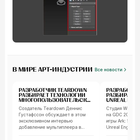
В МИРЕ АРТ-ИНДУСТРИИ
Все новости
Интервью
Интервью
РАЗРАБОТЧИК TEARDOWN
РАЗРАБОТЧИ
РАЗБИРАЕТ ТЕХНОЛОГИИ
РАЗБИРАЕТ
МНОГОПОЛЬЗОВАТЕЛЬСКОЙ
UNREAL ENGI
ИГРЫ И ВОКСЕЛЬНОГО
СОЗДАНИЕ И
Создатель Teardown Деннис
Студия Wildcar
РАЗРУШЕНИЯ
Густафссон обсуждает в этом
на GDC 2026 о
эксклюзивном интервью
игры Ark: Survi
добавление мультиплеера в
Unreal Engine 5
песочницу с физикой и
нового внутри
разрушением объектов из
инструмента Wo