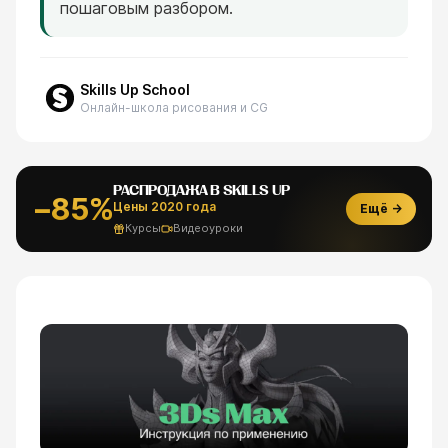
пошаговым разбором.
Skills Up School
Онлайн-школа рисования и CG
РАСПРОДАЖА В SKILLS UP
−85%
Цены 2020 года
Ещё →
Курсы
Видеоуроки