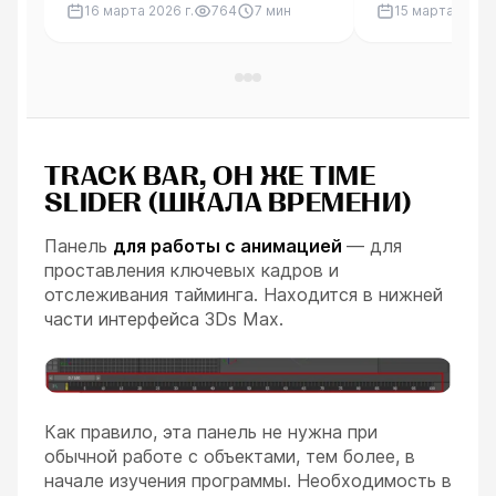
16 марта 2026 г.
764
7
мин
15 марта 2026 г
вокселей и технические
использование
сложности, связанные с
Lua и Blueprint 
полностью разрушаемым миром.
расширении иг
контентом.
TRACK BAR, ОН ЖЕ TIME
SLIDER (ШКАЛА ВРЕМЕНИ)
Панель
для работы с анимацией
— для
проставления ключевых кадров и
отслеживания тайминга. Находится в нижней
части интерфейса 3Ds Max.
Как правило, эта панель не нужна при
обычной работе с объектами, тем более, в
начале изучения программы. Необходимость в