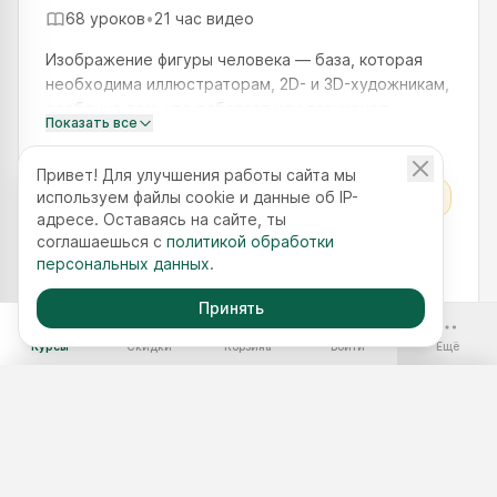
68 уроков
•
21 час видео
Изображение фигуры человека — база, которая
необходима иллюстраторам, 2D- и 3D-художникам,
особенно тем, кто работает или планирует
Показать все
работать с концепт-артом. На курсе вы пройдете
основные конструкт
Привет! Для улучшения работы сайта мы
используем файлы cookie и данные об IP-
Курс + 3 видео в подарок
адресе. Оставаясь на сайте, ты
соглашаешься с
политикой обработки
от
14 700 ₽
73 500 ₽
персональных данных
.
Рассрочка от школы
—
от
4 900 ₽
/мес
Принять
-70%
Курсы
Скидки
Корзина
Войти
Ещё
Бесплатные курсы
Годовой доступ