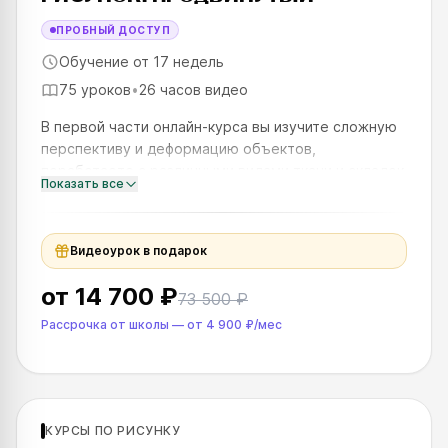
ПРОБНЫЙ ДОСТУП
Обучение от 17 недель
75 уроков
•
26 часов видео
В первой части онлайн-курса вы изучите сложную
перспективу и деформацию объектов,
поработаете с различными видами ткани и складок
Показать все
и нарисуете объект со сложной моделировкой
формы и деталями. Вторая ч
Видеоурок в подарок
от
14 700 ₽
73 500 ₽
Рассрочка от школы
—
от
4 900 ₽
/мес
Для продолжающих
КУРСЫ ПО РИСУНКУ
SKILLS UP