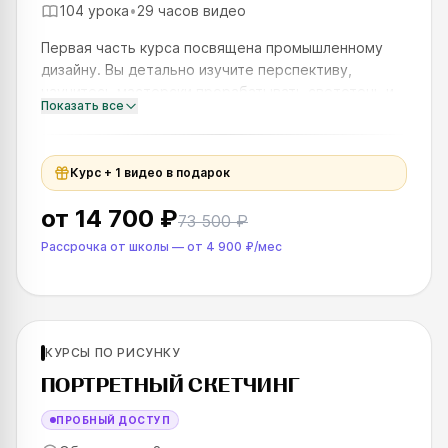
104 урока
•
29 часов видео
Первая часть курса посвящена промышленному
дизайну. Вы детально изучите перспективу,
научитесь мастерски прорабатывать светотень и
Показать все
освоите пластику неорганических форм. Особое
внимание будет уделено а
Курс + 1 видео в подарок
от
14 700 ₽
73 500 ₽
Рассрочка от школы
—
от
4 900 ₽
/мес
Для продолжающих
КУРСЫ ПО РИСУНКУ
SKILLS UP
ПОРТРЕТНЫЙ СКЕТЧИНГ
ПРОБНЫЙ ДОСТУП