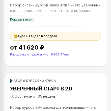
Набор онлайн-курсов Junior Artist — это уверенный
вход в профессию для тех, кто ещё выбирает
направление. Вы получите сильную базу в
Показать все
востребованных сферах, разберётесь, что вам
ближе, и соберёте наб
Курс + 1 видео в подарок
от
41 620 ₽
Рассрочка от школы
—
от
6 936 ₽
/мес
Для новичков
НАБОРЫ КУРСОВ
•
2
КУРСА
SKILLS UP
УВЕРЕННЫЙ СТАРТ В 2D
Обучение от 35 недель
Набор курсов 2D-графика для начинающих — это