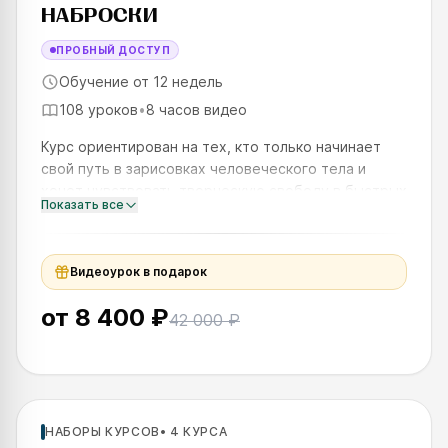
НАБРОСКИ
ПРОБНЫЙ ДОСТУП
Обучение от 12 недель
108 уроков
•
8 часов видео
Курс ориентирован на тех, кто только начинает
свой путь в зарисовках человеческого тела и
хочет чувствовать творческую свободу в быстрых
Показать все
набросках. На курсе вы узнаете, как быстро
передать динамику
Видеоурок в подарок
от
8 400 ₽
42 000 ₽
Для новичков
НАБОРЫ КУРСОВ
•
4
КУРСА
SKILLS UP