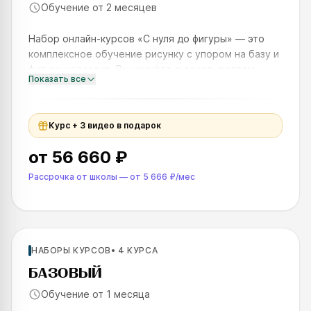
Обучение от 2 месяцев
Набор онлайн-курсов «С нуля до фигуры» — это
комплексное обучение рисунку с упором на базу и
фигуру человека. Вы начнёте с основ, а затем
Показать все
углубитесь в анатомию и построение фигуры.
После обучения вы
Курс + 3 видео в подарок
от
56 660 ₽
Рассрочка от школы
—
от
5 666 ₽
/мес
Для новичков
НАБОРЫ КУРСОВ
•
4
КУРСА
SKILLS UP
БАЗОВЫЙ
Обучение от 1 месяца