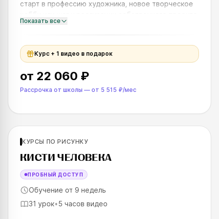
старт в профессию художника, новое творческое
хобби или шаг к реализации собственного проекта.
Показать все
Вы получите прочную базу по прикладному
рисунку и цифровой г
Курс + 1 видео в подарок
от
22 060 ₽
Рассрочка от школы
—
от
5 515 ₽
/мес
Для продолжающих
КУРСЫ ПО РИСУНКУ
SKILLS UP
КИСТИ ЧЕЛОВЕКА
ПРОБНЫЙ ДОСТУП
Обучение от 9 недель
31 урок
•
5 часов видео