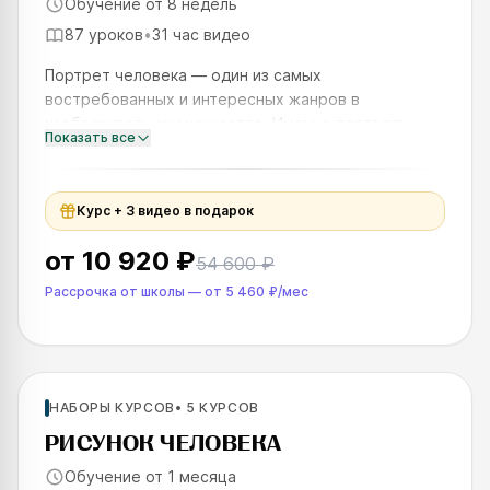
Обучение от 8 недель
87 уроков
•
31 час видео
Портрет человека — один из самых
востребованных и интересных жанров в
изобразительном искусстве. Именно портреты
Показать все
точнее всего передают эмоции, настроение,
характер человека. Но для создания выразите
Курс + 3 видео в подарок
от
10 920 ₽
54 600 ₽
Рассрочка от школы
—
от
5 460 ₽
/мес
Для новичков
НАБОРЫ КУРСОВ
•
5
КУРСОВ
SKILLS UP
РИСУНОК ЧЕЛОВЕКА
Обучение от 1 месяца