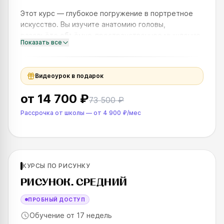
Этот курс — глубокое погружение в портретное
искусство. Вы изучите анатомию головы,
разовьёте объёмно-пространственное мышление
Показать все
и научитесь работать с тоном, конструировать
голову и моделировать форму
Видеоурок в подарок
от
14 700 ₽
73 500 ₽
Рассрочка от школы
—
от
4 900 ₽
/мес
Для продолжающих
КУРСЫ ПО РИСУНКУ
SKILLS UP
РИСУНОК. СРЕДНИЙ
ПРОБНЫЙ ДОСТУП
Обучение от 17 недель