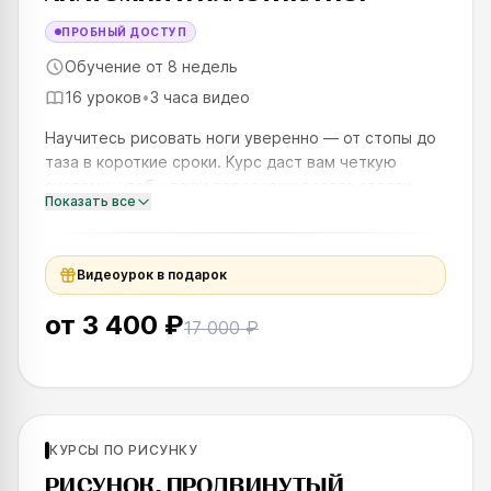
ПРОБНЫЙ ДОСТУП
Обучение от 8 недель
16 уроков
•
3 часа видео
Научитесь рисовать ноги уверенно — от стопы до
таза в короткие сроки. Курс даст вам четкую
систему, чтобы ваши персонажи всегда стояли
Показать все
устойчиво и выглядели естественно. Программа
создана на основе м
Видеоурок в подарок
от
3 400 ₽
17 000 ₽
Для продолжающих
КУРСЫ ПО РИСУНКУ
SKILLS UP
РИСУНОК. ПРОДВИНУТЫЙ