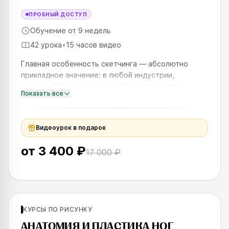
ПРОБНЫЙ ДОСТУП
Обучение от 9 недель
42 урока
•
15 часов видео
Главная особенность скетчинга — абсолютно
прикладное значение: в любой индустрии,
связанной с визуальным контентом, сначала
Показать все
создаются скетчи. Они помогают найти общий
стиль проекта, проанализировать м
Видеоурок в подарок
от
3 400 ₽
17 000 ₽
Новинка
Для продолжающих
КУРСЫ ПО РИСУНКУ
SKILLS UP
АНАТОМИЯ И ПЛАСТИКА НОГ