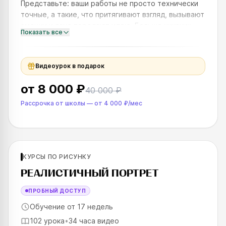
Представьте: ваши работы не просто технически
точные, а такие, что притягивают взгляд, вызывают
эмоции и ясно передают идею. Больше никаких
Показать все
сомнений, как собрать всё в единое целое — вы
будете уверенн
Видеоурок в подарок
от
8 000 ₽
40 000 ₽
Рассрочка от школы
—
от
4 000 ₽
/мес
Для продолжающих
КУРСЫ ПО РИСУНКУ
SKILLS UP
РЕАЛИСТИЧНЫЙ ПОРТРЕТ
ПРОБНЫЙ ДОСТУП
Обучение от 17 недель
102 урока
•
34 часа видео