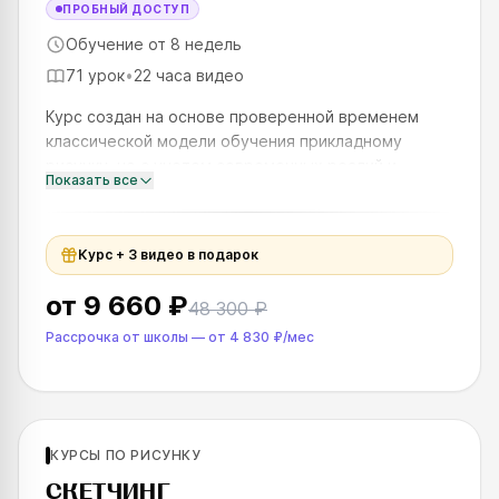
ПРОБНЫЙ ДОСТУП
Обучение от 8 недель
71 урок
•
22 часа видео
Курс создан на основе проверенной временем
классической модели обучения прикладному
рисунку, но с учетом современных реалий и
Показать все
востребованных направлений, таких как геймдев,
анимация и промышленный диз
Курс + 3 видео в подарок
от
9 660 ₽
48 300 ₽
Рассрочка от школы
—
от
4 830 ₽
/мес
Для новичков
КУРСЫ ПО РИСУНКУ
SKILLS UP
СКЕТЧИНГ