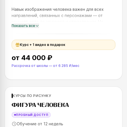
Навык изображения человека важен для всех
направлений, связанных с персонажами — от
концепт-арта до комиксов и иллюстрации. На
Показать все
курсах вы освоите рисование фигуры в статике и
динамике, подробно разберё
Курс + 1 видео в подарок
от
44 000 ₽
Рассрочка от школы
—
от
6 285 ₽
/мес
Для продолжающих
КУРСЫ ПО РИСУНКУ
SKILLS UP
ФИГУРА ЧЕЛОВЕКА
ПРОБНЫЙ ДОСТУП
Обучение от 12 недель