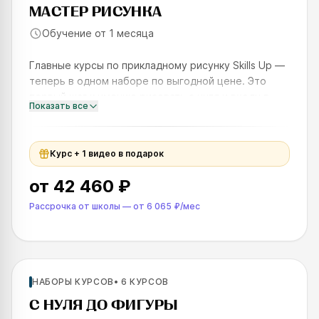
МАСТЕР РИСУНКА
Обучение от 1 месяца
Главные курсы по прикладному рисунку Skills Up —
теперь в одном наборе по выгодной цене. Это
первый шаг к умению рисовать с нуля и входу в
Показать все
творческую профессию. Курс подойдёт тем, кто
хочет работать
Курс + 1 видео в подарок
от
42 460 ₽
Рассрочка от школы
—
от
6 065 ₽
/мес
Для новичков
НАБОРЫ КУРСОВ
•
6
КУРСОВ
SKILLS UP
С НУЛЯ ДО ФИГУРЫ