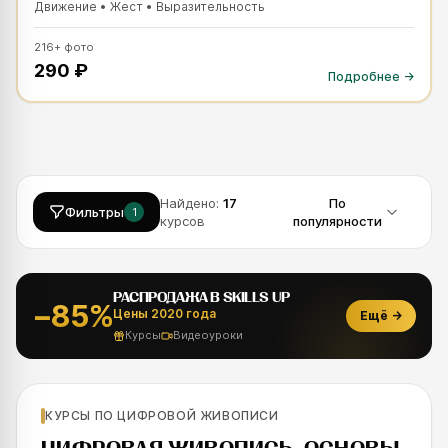
Движение • Жест • Выразительность
216
+
фото
290 ₽
Подробнее →
Найдено:
17
По
Фильтры
1
курсов
популярности
РАСПРОДАЖА В SKILLS UP
−85%
Цены 2020 года
Ещё
→
Курсы
Видеоуроки
Для новичков
КУРСЫ ПО ЦИФРОВОЙ ЖИВОПИСИ
SKILLS UP