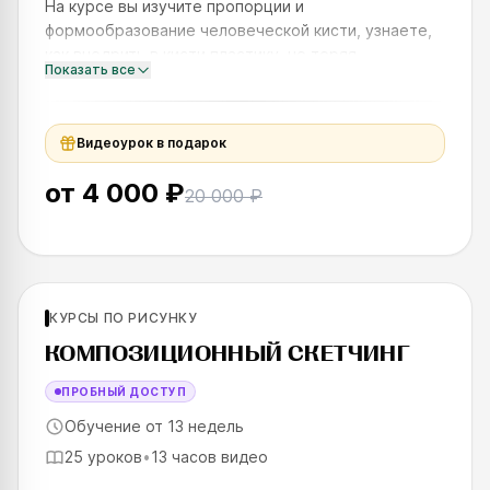
На курсе вы изучите пропорции и
формообразование человеческой кисти, узнаете,
как внедрить в кисти пластику, не теряя
Показать все
конструкцию, и научитесь рисовать их в разных
ракурсах. Обещаем: после курса вы
Видеоурок в подарок
от
4 000 ₽
20 000 ₽
Для новичков
КУРСЫ ПО РИСУНКУ
SKILLS UP
КОМПОЗИЦИОННЫЙ СКЕТЧИНГ
ПРОБНЫЙ ДОСТУП
Обучение от 13 недель
25 уроков
•
13 часов видео