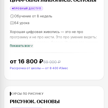
ЦИФРОВАЯ ЖИВОПИСЬ. ОСНОВЫ
ПРОБНЫЙ ДОСТУП
Обучение от 8 недель
64 урока
Хорошая цифровая живопись — это не про
программу и не про кисти. Это про умение видеть:
тон, свет, цвет, воздух, баланс. Именно это умение
Показать все
отличает работу, которая «работает», от той,
которая выглядит
от
16 800 ₽
69 000 ₽
Рассрочка от школы
—
от
8 400 ₽
/мес
Для новичков
КУРСЫ ПО РИСУНКУ
SKILLS UP
РИСУНОК. ОСНОВЫ