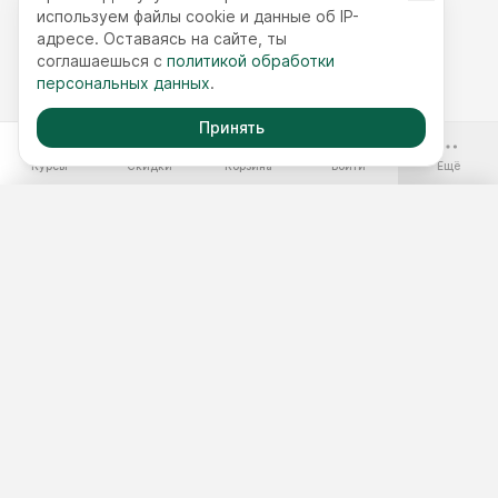
используем файлы cookie и данные об IP-
адресе. Оставаясь на сайте, ты
соглашаешься с
политикой обработки
персональных данных
.
Принять
-70%
Курсы
Скидки
Корзина
Войти
Ещё
Бесплатные курсы
Годовой доступ
Наборы курсов
Подобрать курс
Тест 3 минуты