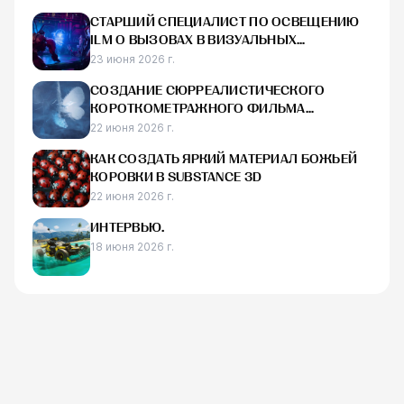
СТАРШИЙ СПЕЦИАЛИСТ ПО ОСВЕЩЕНИЮ
ILM О ВЫЗОВАХ В ВИЗУАЛЬНЫХ
ЭФФЕКТАХ, СОЗДАНИИ ОСВЕЩЕНИЯ ДЛЯ
23 июня 2026 г.
ГОЛОГРАММ В ФИЛЬМЕ «ТРАНСФОРМЕРЫ:
СОЗДАНИЕ СЮРРЕАЛИСТИЧЕСКОГО
ОДИН» И НАЧАЛЕ КАРЬЕРЫ В ИНДУСТРИИ
КОРОТКОМЕТРАЖНОГО ФИЛЬМА
«КОЛЫБЕЛЬ» С ИСПОЛЬЗОВАНИЕМ UE5,
22 июня 2026 г.
HOUDINI И BLENDER
КАК СОЗДАТЬ ЯРКИЙ МАТЕРИАЛ БОЖЬЕЙ
КОРОВКИ В SUBSTANCE 3D
22 июня 2026 г.
ИНТЕРВЬЮ.
18 июня 2026 г.