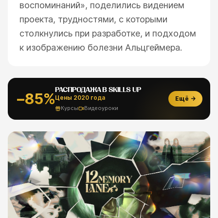
воспоминаний», поделились видением
проекта, трудностями, с которыми
столкнулись при разработке, и подходом
к изображению болезни Альцгеймера.
РАСПРОДАЖА В SKILLS UP
−85%
Цены 2020 года
Ещё →
Курсы
Видеоуроки