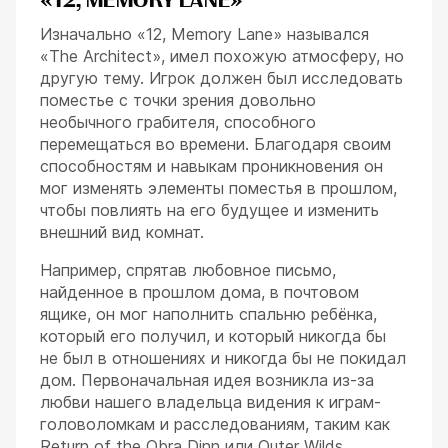
«12, MEMORY LANE»
Изначально «12, Memory Lane» назывался
«The Architect», имел похожую атмосферу, но
другую тему. Игрок должен был исследовать
поместье с точки зрения довольно
необычного грабителя, способного
перемещаться во времени. Благодаря своим
способностям и навыкам проникновения он
мог изменять элементы поместья в прошлом,
чтобы повлиять на его будущее и изменить
внешний вид комнат.
Например, спрятав любовное письмо,
найденное в прошлом дома, в почтовом
ящике, он мог наполнить спальню ребёнка,
который его получил, и который никогда бы
не был в отношениях и никогда бы не покидал
дом. Первоначальная идея возникла из-за
любви нашего владельца видения к играм-
головоломкам и расследованиям, таким как
Return of the Obra Dinn или Outer Wilds.