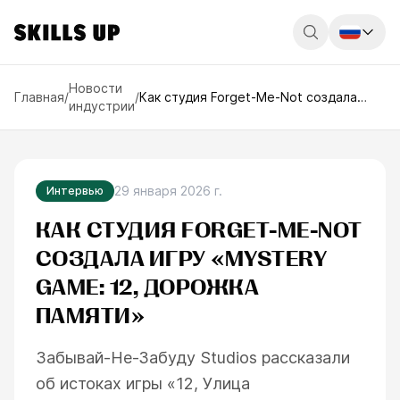
Россия
Новости
Главная
/
/
Как студия Forget-Me-Not создала
индустрии
игру «Mystery Game: 12, Дорожка
Беларусь
памяти»
Қазақстан
English
29 января 2026 г.
Интервью
КАК СТУДИЯ FORGET-ME-NOT
СОЗДАЛА ИГРУ «MYSTERY
GAME: 12, ДОРОЖКА
ПАМЯТИ»
Забывай-Не-Забуду Studios рассказали
об истоках игры «12, Улица