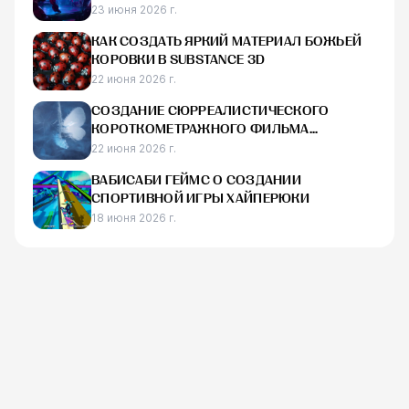
ЭФФЕКТАХ, СОЗДАНИИ ОСВЕЩЕНИЯ ДЛЯ
23 июня 2026 г.
ГОЛОГРАММ В ФИЛЬМЕ «ТРАНСФОРМЕРЫ:
КАК СОЗДАТЬ ЯРКИЙ МАТЕРИАЛ БОЖЬЕЙ
ОДИН» И НАЧАЛЕ КАРЬЕРЫ В ИНДУСТРИИ
КОРОВКИ В SUBSTANCE 3D
22 июня 2026 г.
СОЗДАНИЕ СЮРРЕАЛИСТИЧЕСКОГО
КОРОТКОМЕТРАЖНОГО ФИЛЬМА
«КОЛЫБЕЛЬ» С ИСПОЛЬЗОВАНИЕМ UE5,
22 июня 2026 г.
HOUDINI И BLENDER
ВАБИСАБИ ГЕЙМС О СОЗДАНИИ
СПОРТИВНОЙ ИГРЫ ХАЙПЕРЮКИ
18 июня 2026 г.