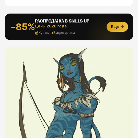
РАСПРОДАЖА В SKILLS UP
−85%
Цены 2020 года
Ещё →
Курсы
Видеоуроки