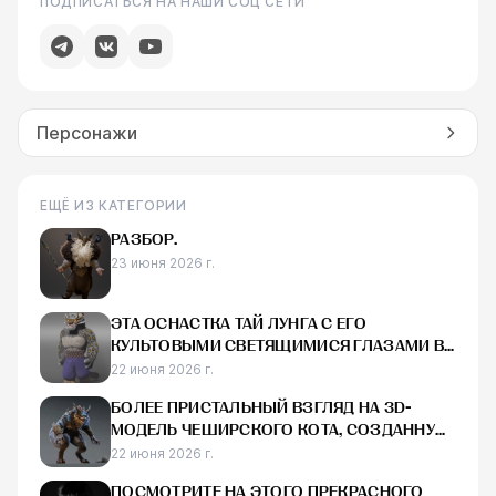
ПОДПИСАТЬСЯ НА НАШИ СОЦ СЕТИ
Персонажи
ЕЩЁ ИЗ КАТЕГОРИИ
РАЗБОР.
23 июня 2026 г.
ЭТА ОСНАСТКА ТАЙ ЛУНГА С ЕГО
КУЛЬТОВЫМИ СВЕТЯЩИМИСЯ ГЛАЗАМИ В
MAYA ВЫГЛЯДИТ ДЕЙСТВИТЕЛЬНО КРУТО
22 июня 2026 г.
БОЛЕЕ ПРИСТАЛЬНЫЙ ВЗГЛЯД НА 3D-
МОДЕЛЬ ЧЕШИРСКОГО КОТА, СОЗДАННУЮ
ДЛЯ RAID:
22 июня 2026 г.
ПОСМОТРИТЕ НА ЭТОГО ПРЕКРАСНОГО