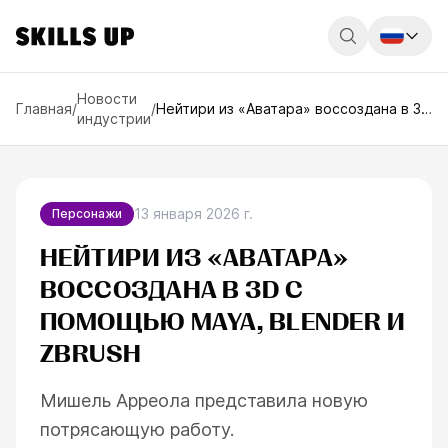
Россия
Новости
Главная
/
/
Нейтири из «Аватара» воссоздана в 3D
индустрии
с помощью Maya, Blender и ZBrush
Беларусь
Қазақстан
English
13 января 2026 г.
Персонажи
НЕЙТИРИ ИЗ «АВАТАРА»
ВОССОЗДАНА В 3D С
ПОМОЩЬЮ MAYA, BLENDER И
ZBRUSH
Мишель Арреола представила новую
ESC
потрясающую работу.