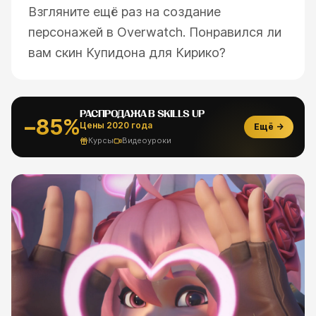
Взгляните ещё раз на создание
персонажей в Overwatch. Понравился ли
вам скин Купидона для Кирико?
РАСПРОДАЖА В SKILLS UP
−85%
Цены 2020 года
Ещё →
Курсы
Видеоуроки
ESC