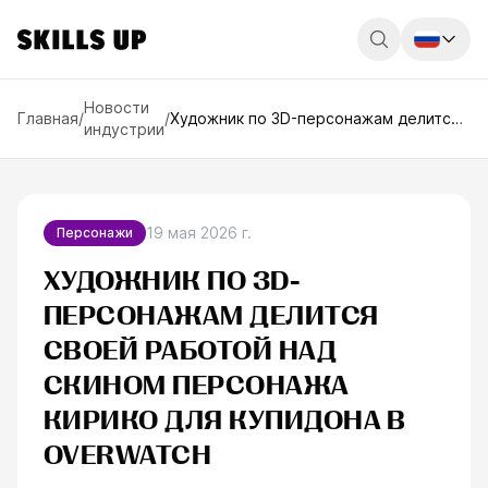
Россия
Новости
Главная
/
/
Художник по 3D-персонажам делится
индустрии
своей работой над скином персонажа
Беларусь
Кирико для Купидона в Overwatch
Қазақстан
English
19 мая 2026 г.
Персонажи
ХУДОЖНИК ПО 3D-
ПЕРСОНАЖАМ ДЕЛИТСЯ
СВОЕЙ РАБОТОЙ НАД
СКИНОМ ПЕРСОНАЖА
КИРИКО ДЛЯ КУПИДОНА В
OVERWATCH