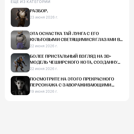
ЕЩЁ ИЗ КАТЕГОРИИ
РАЗБОР.
23 июня 2026 г.
ЭТА ОСНАСТКА ТАЙ ЛУНГА С ЕГО
КУЛЬТОВЫМИ СВЕТЯЩИМИСЯ ГЛАЗАМИ В
MAYA ВЫГЛЯДИТ ДЕЙСТВИТЕЛЬНО КРУТО
22 июня 2026 г.
БОЛЕЕ ПРИСТАЛЬНЫЙ ВЗГЛЯД НА 3D-
МОДЕЛЬ ЧЕШИРСКОГО КОТА, СОЗДАННУЮ
ДЛЯ RAID:
22 июня 2026 г.
ПОСМОТРИТЕ НА ЭТОГО ПРЕКРАСНОГО
ПЕРСОНАЖА С ЗАВОРАЖИВАЮЩИМИ
ГЛАЗАМИ.
19 июня 2026 г.