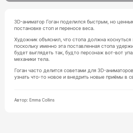
3D-аниматор Гоган поделился быстрым, но ценны
постановке стоп и переносе веса.
Художник объяснил, что стопа должна коснуться з
поскольку именно эта поставленная стопа удерж
будет выглядеть так, будто персонаж вот-вот уп
механики тела.
Гоган часто делится советами для 3D-аниматоро
узнать что-то новое и внедрить новые приёмы в с
Автор:
Emma Collins