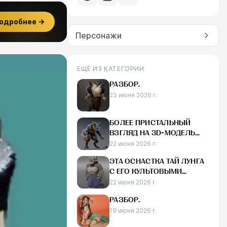
одробнее →
Персонажи
ЕЩЁ ИЗ КАТЕГОРИИ
РАЗБОР.
23 июня 2026 г.
БОЛЕЕ ПРИСТАЛЬНЫЙ
ВЗГЛЯД НА 3D-МОДЕЛЬ
ЧЕШИРСКОГО КОТА,
22 июня 2026 г.
СОЗДАННУЮ ДЛЯ RAID:
ЭТА ОСНАСТКА ТАЙ ЛУНГА
С ЕГО КУЛЬТОВЫМИ
СВЕТЯЩИМИСЯ ГЛАЗАМИ
22 июня 2026 г.
В MAYA ВЫГЛЯДИТ
РАЗБОР.
ДЕЙСТВИТЕЛЬНО КРУТО
19 июня 2026 г.