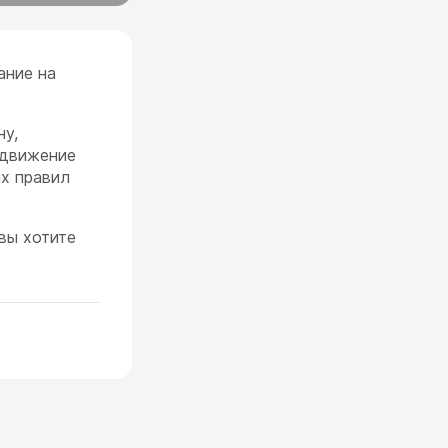
ание на
ну,
 движение
ых правил
 вы хотите