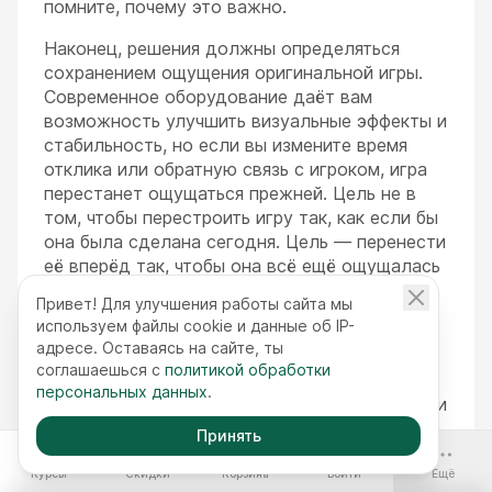
помните, почему это важно.
Наконец, решения должны определяться
сохранением ощущения оригинальной игры.
Современное оборудование даёт вам
возможность улучшить визуальные эффекты и
стабильность, но если вы измените время
отклика или обратную связь с игроком, игра
перестанет ощущаться прежней. Цель не в
том, чтобы перестроить игру так, как если бы
она была сделана сегодня. Цель — перенести
её вперёд так, чтобы она всё ещё ощущалась
как оригинал.
Привет! Для улучшения работы сайта мы
используем файлы cookie и данные об IP-
Я
: При изучении исходного кода и скриптов
адресе. Оставаясь на сайте, ты
комментарии в нескольких местах очень
соглашаешься с
политикой обработки
помогли нам понять, как работают события и
персональных данных
.
другие игровые системы. При редактировании
скриптов я также старался сохранить тот же
Принять
-70%
стиль написания скриптов, что и у
оригинальных разработчиков, для облегчения
Курсы
Скидки
Корзина
Войти
Ещё