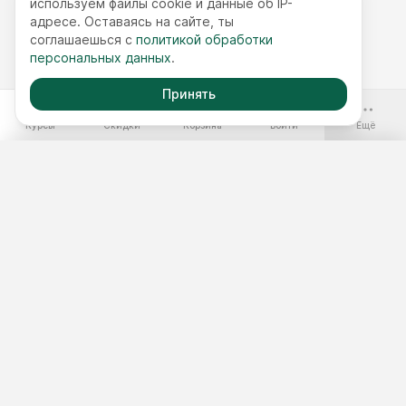
используем файлы cookie и данные об IP-
адресе. Оставаясь на сайте, ты
соглашаешься с
политикой обработки
персональных данных
.
Принять
-70%
Курсы
Скидки
Корзина
Войти
Ещё
Бесплатные курсы
Годовой доступ
Наборы курсов
Подобрать курс
Тест 3 минуты
Мастер-классы