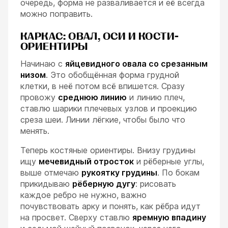
очередь, форма не разваливается и её всегда
можно поправить.
КАРКАС: ОВАЛ, ОСИ И КОСТИ-
ОРИЕНТИРЫ
Начинаю с
яйцевидного овала со срезанным
низом
. Это обобщённая форма грудной
клетки, в неё потом всё впишется. Сразу
провожу
среднюю линию
и линию плеч,
ставлю шарики плечевых узлов и проекцию
среза шеи. Линии лёгкие, чтобы было что
менять.
Теперь костяные ориентиры. Внизу грудины
ищу
мечевидный отросток
и рёберные углы,
выше отмечаю
рукоятку грудины
. По бокам
прикидываю
рёберную дугу
: рисовать
каждое ребро не нужно, важно
почувствовать арку и понять, как рёбра идут
на просвет. Сверху ставлю
яремную впадину