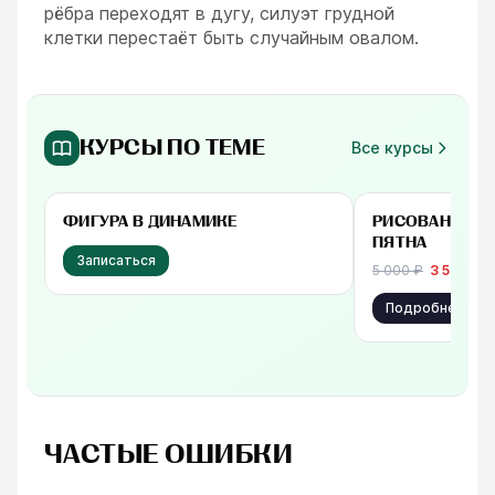
рёбра переходят в дугу, силуэт грудной
клетки перестаёт быть случайным овалом.
КУРСЫ ПО ТЕМЕ
Все курсы
Бесплатно
от 3 500 ₽
ФИГУРА В ДИНАМИКЕ
РИСОВАНИЕ Н
ПЯТНА
Записаться
5 000
₽
3 500
₽
Подробнее
ЧАСТЫЕ ОШИБКИ