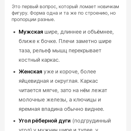
Это первый вопрос, который ломает новичкам
фигуру. Форма одна и та же по строению, но
пропорции разные.
Мужская
шире, длиннее и объёмнее,
ближе к бочке. Плечи заметно шире
таза, рельеф мышц перекрывает
костный каркас.
Женская
уже и короче, более
яйцевидная и округлая. Каркас
читается мягче, зато на нём лежат
молочные железы, а ключицы и
яремная впадина обычно виднее.
Угол рёберной дуги
(подгрудинный
угол) у мужчин шире и тупее, у