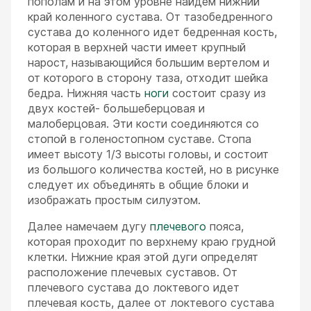
пополам и на этом уровне найдем нижний
край коленного сустава. От тазобедренного
сустава до коленного идет бедренная кость,
которая в верхней части имеет крупный
нарост, называющийся большим вертелом и
от которого в сторону таза, отходит шейка
бедра. Нижняя часть
ноги
состоит сразу из
двух костей- большеберцовая и
малоберцовая. Эти кости соединяются со
стопой в голеностопном суставе. Стопа
имеет высоту 1/3 высоты головы, и состоит
из большого количества костей, но в рисунке
следует их объединять в общие блоки и
изображать простым силуэтом.
Далее намечаем дугу
плечевого
пояса,
которая проходит по верхнему краю грудной
клетки. Нижние края этой дуги определят
расположение плечевых суставов. От
плечевого сустава до локтевого идет
плечевая кость, далее от локтевого сустава