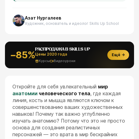
Азат Нургалеев
Художник, основатель и идеолог Skills Up School
РАСПРОДАЖА В SKILLS UP
−85%
Цены 2020 года
Ещё →
Курсы
Видеоуроки
Откройте для себя увлекательный
мир
анатомии
человеческого тела
, где каждая
линия, кость и мышца являются ключом к
совершенствованию ваших художественных
навыков! Почему так важно углубленно
изучать анатомию? Потому что это не просто
основа для создания реалистичных
персонажей — это врата в мир бескрайних