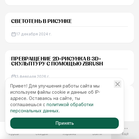
УРОК
СВЕТОТЕНЬ В РИСУНКЕ
17 декабря 2024 г.
НОВОСТИ
ПРЕВРАЩЕНИЕ 2D-РИСУНКА В 3D-
СКУЛЬПТУРУ С ПОМОЩЬЮ ZBRUSH
3 февраля 2026 г.
Привет! Для улучшения работы сайта мы
используем файлы cookie и данные об IP-
Просмотров
адресе. Оставаясь на сайте, ты
50.9K
соглашаешься с
политикой обработки
персональных данных
.
Время чтения
5
мин
Принять
-70%
Опубликовано
Курсы
Скидки
Корзина
Войти
Ещё
27 января 2025 г.