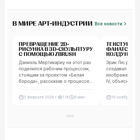
В МИРЕ АРТ-ИНДУСТРИИ
Все новости
Персонажи
Персонажи
ПРЕВРАЩЕНИЕ 2D-
ТЕКСТУРИР
РИСУНКА В 3D-СКУЛЬПТУРУ
ФАНАТСКОГ
С ПОМОЩЬЮ ZBRUSH
КОЛДУНЬИ ИЗ
СТИЛЕ РУЧ
Даниэль Мертикариу на этот раз
Эрик Лю расска
поделился рабочим процессом,
создавал фанат
стоящим за проектом «Белая
изображение Ч
борода», рассказав о процессе
IV, объяснил, 
лепки, начиная с головы,
кисти для ими
переходя к волосам и бороде, и
ручной живопи
3 февраля 2026 г.
1.1K
8
мин
16 ноября 2025
упомянув о кистях, которые он
советами с ху
использовал.