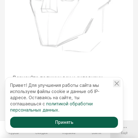
Дорисуйте толщину век и складками
покажите высоту верхнего и нижнего века. И
Привет! Для улучшения работы сайта мы
нужно показать, что глазница перекрывает
используем файлы cookie и данные об IP-
адресе. Оставаясь на сайте, ты
часть верхнего века.
соглашаешься с
политикой обработки
персональных данных
.
Принять
-70%
Курсы
Скидки
Корзина
Войти
Ещё