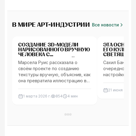
В МИРЕ АРТ-ИНДУСТРИИ
Все новости
Персонажи
Персонажи
СОЗДАНИЕ 3D-МОДЕЛИ
ЭТА ОСНАСТК
НАРИСОВАННОГО ВРУЧНУЮ
ЕГО КУЛЬТ
ЧЕЛОВЕКА С
СВЕТЯЩИМИ
РОБОТИЗИРОВАННОЙ
MAYA ВЫГЛЯ
Марсела Руис рассказала о
Сахил Баник ве
РУКОЙ
ДЕЙСТВИТЕ
своём проекте по созданию
очередной вп
текстуры вручную, объяснив, как
настройкой.
она превратила иллюстрацию в
2D в стилизованную 3D-модель.
21 июня 2026 г.
1 марта 2026 г.
854
4
мин