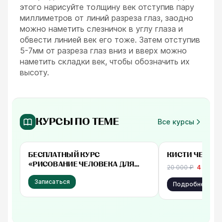
этого нарисуйте толщину век отступив пару
миллиметров от линий разреза глаз, заодно
можно наметить слезничок в углу глаза и
обвести линией век его тоже. Затем отступив
5-7мм от разреза глаз вниз и вверх можно
наметить складки век, чтобы обозначить их
высоту.
КУРСЫ ПО ТЕМЕ
Все курсы
Бесплатно
от 4 000 ₽
БЕСПЛАТНЫЙ КУРС
КИСТИ ЧЕЛОВ
«РИСОВАНИЕ ЧЕЛОВЕКА ДЛЯ
20 000
₽
4 000
₽
НАЧИНАЮЩИХ»
Записаться
Подробнее