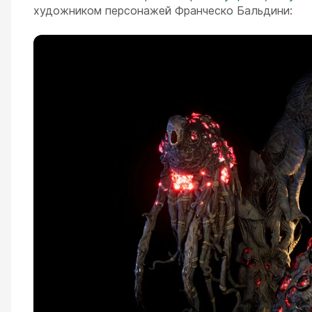
художником персонажей Франческо Бальдини: