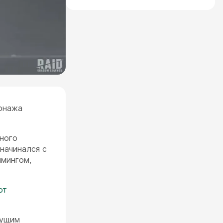
сонажа
йного
начинался с
ймингом,
от
дущим