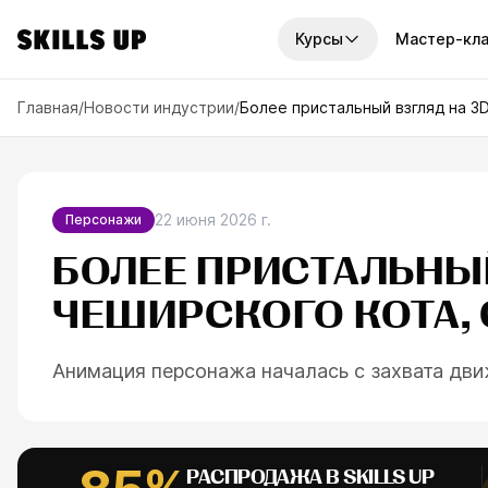
Курсы
Мастер-кл
И КУРСЫ
Главная
/
Новости индустрии
/
Более пристальный взгляд на 3
платные курсы
Наборы курсов
рсов
7
курсов
унок
2D-графика
По
урсов
14
курсов
22 июня 2026 г.
Персонажи
ку
графика
БОЛЕЕ ПРИСТАЛЬНЫ
Годовой доступ
Отв
рсов
6
курсов
узн
ЧЕШИРСКОГО КОТА, 
иск
ровая живопись
Мини-курсы
ESC
рсов
10
курсов
ва
Анимация персонажа началась с захвата дви
офессии
рса
треть все курсы
РАСПРОДАЖА В SKILLS UP