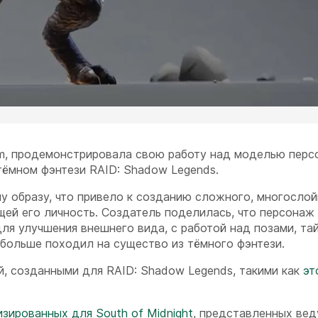
ium, продемонстрировала свою работу над моделью пер
тёмном фэнтези RAID: Shadow Legends.
у образу, что привело к созданию сложного, многосло
ей его личность. Создатель поделилась, что персонаж 
для улучшения внешнего вида, с работой над позами, та
 больше походил на существо из тёмного фэнтези.
й, созданными для RAID: Shadow Legends, такими как
эт
изированных для South of Midnight
, представленных ве