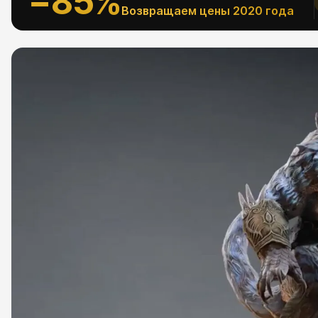
−85%
Возвращаем цены 2020 года
АЛЬНОЕ
Рефпаки