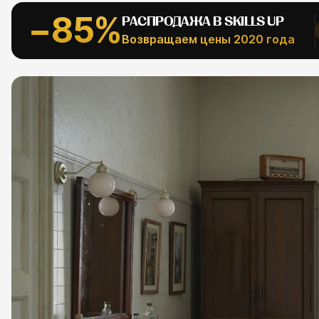
АЛЬНОЕ
−85%
РАСПРОДАЖА В SKILLS UP
Рефпаки
Возвращаем цены 2020 года
ESC