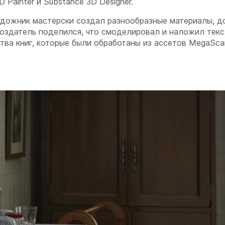
 Painter и Substance 3D Designer.
удожник мастерски создал разнообразные материалы, д
Создатель поделился, что смоделировал и наложил текс
тва книг, которые были обработаны из ассетов MegaSca