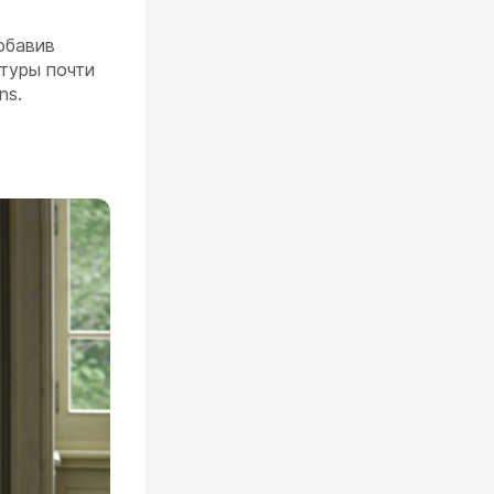
обавив
туры почти
ns.