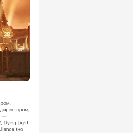
ером,
 директором,
в —
, Dying Light
lliance (но