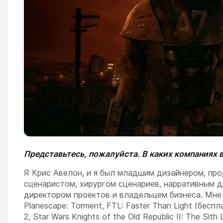
Представьтесь, пожалуйста. В каких компаниях
Я Крис Авелон, и я был младшим дизайнером, пр
сценаристом, хирургом сценариев, нарративным д
директором проектов и владельцем бизнеса. Мне
Planescape: Torment, FTL: Faster Than Light (бесплат
2, Star Wars Knights of the Old Republic II: The Sit