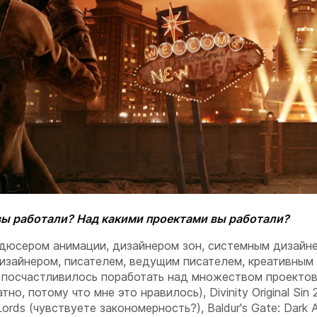
 вы работали? Над какими проектами вы работали?
одюсером анимации, дизайнером зон, системным дизайн
изайнером, писателем, ведущим писателем, креативным
 посчастливилось поработать над множеством проекто
но, потому что мне это нравилось), Divinity Original Sin 2
h Lords (чувствуете закономерность?), Baldur's Gate: Dark A