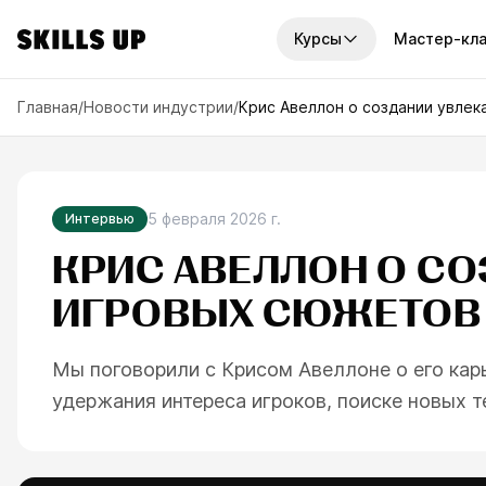
Курсы
Мастер-кл
И КУРСЫ
Главная
/
Новости индустрии
/
Крис Авеллон о создании увлек
платные курсы
Наборы курсов
рсов
7
курсов
унок
2D-графика
По
урсов
14
курсов
5 февраля 2026 г.
Интервью
ку
графика
КРИС АВЕЛЛОН О С
Годовой доступ
Отв
рсов
6
курсов
узн
ИГРОВЫХ СЮЖЕТОВ 
иск
ровая живопись
Мини-курсы
рсов
10
курсов
ва
Мы поговорили с Крисом Авеллоне о его кар
офессии
удержания интереса игроков, поиске новых т
рса
треть все курсы