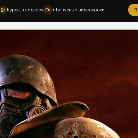
Курсы в подарок
+ Бонусные видеоуроки
П
Новое