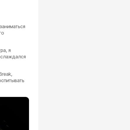
 заниматься
го
ра, я
наслаждался
Break,
оспитывать