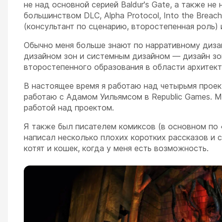
не над основной серией Baldur's Gate, а также не на
большинством DLC, Alpha Protocol, Into the Breach,
(консультант по сценарию, второстепенная роль) и S
Обычно меня больше знают по нарративному дизай
дизайном зон и системным дизайном — дизайн зо
второстепенного образования в области архитект
В настоящее время я работаю над четырьмя проект
работаю с Адамом Уильямсом в Republic Games. М
работой над проектом.
Я также был писателем комиксов (в основном по «
написал несколько плохих коротких рассказов и с
котят и кошек, когда у меня есть возможность.