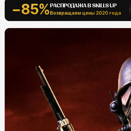
−85%
РАСПРОДАЖА В SKILLS UP
АЛЬНОЕ
Возвращаем цены 2020 года
Рефпаки
ESC