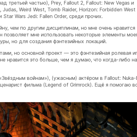
д третьей частью), Prey, Fallout 2, Fallout: New Vegas и
 Judas, Weird West, Tomb Raider, Horizon: Forbidden West
tar Wars Jedi: Fallen Order, среди прочих.
ну, чем по другим дисциплинам, но мне очень нравится
н позволяет мне использовать некоторые элементы мое
уры, но для создания фэнтезийных локаций.
ами, но основной проект — это фэнтезийная ролевая иг
не нравится это больше, чем я думаю, что когда-либо 
Звёздным войнам»), (ужасным) актёром в Fallout: Nuka-
ценарист фильма (Legend of Grimrock). Ещё я помогаю в