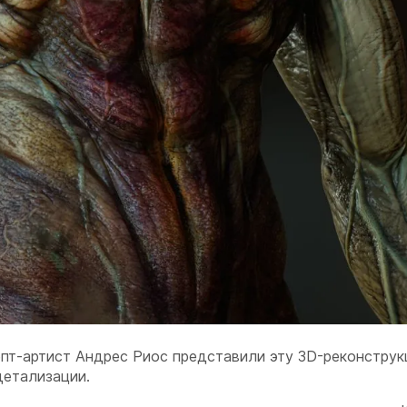
пт-артист Андрес Риос представили эту 3D-реконстру
детализации.