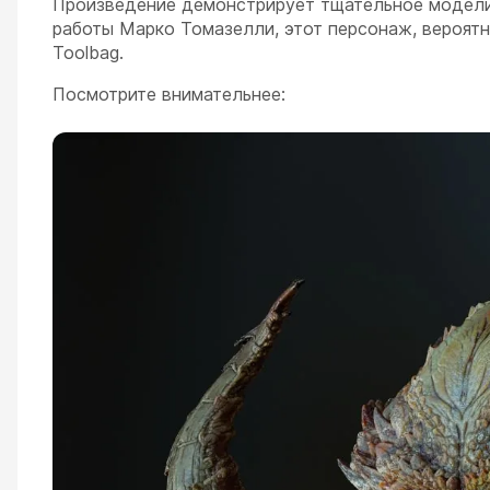
Произведение демонстрирует тщательное моделир
работы Марко Томазелли, этот персонаж, вероятно
Toolbag.
Посмотрите внимательнее: