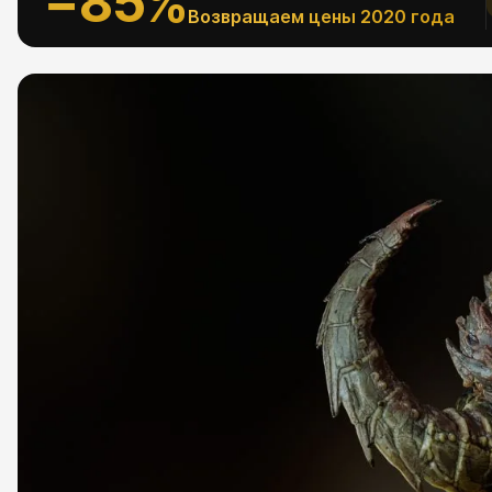
−85%
Возвращаем цены 2020 года
АЛЬНОЕ
Рефпаки
ESC