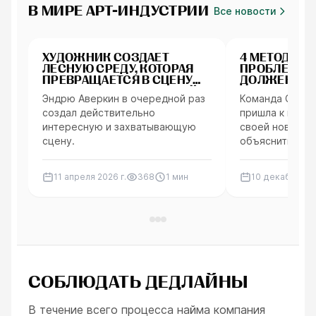
В МИРЕ АРТ-ИНДУСТРИИ
Все новости
Арт окружения
Интервью
ХУДОЖНИК СОЗДАЁТ
4 МЕТОДА Р
ЛЕСНУЮ СРЕДУ, КОТОРАЯ
ПРОБЛЕМ, К
ПРЕВРАЩАЕТСЯ В СЦЕНУ
ДОЛЖЕН ЗН
КИНЕМАТОГРАФИЧЕСКОЙ
ИНДИ-РАЗР
Эндрю Аверкин в очередной раз
Команда Oldgr
ФАНТАЗИИ
создал действительно
пришла к нам, 
интересную и захватывающую
своей новой иг
сцену.
объяснить, как
и поделиться 
интересными т
11 апреля 2026 г.
368
1
мин
10 декабря 202
проблем, кото
использовали 
разработки.
СОБЛЮДАТЬ ДЕДЛАЙНЫ
В течение всего процесса найма компания