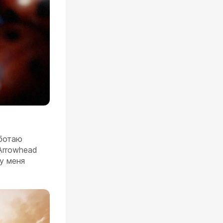
аботаю
Arrowhead
 у меня