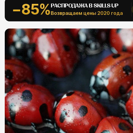
−85%
РАСПРОДАЖА В SKILLS UP
АЛЬНОЕ
Возвращаем цены 2020 года
Рефпаки
ESC