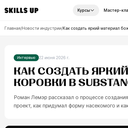
Курсы
Мастер-кл
И КУРСЫ
Главная
/
Новости индустрии
/
Как создать яркий материал бо
платные курсы
Наборы курсов
рсов
7
курсов
унок
2D-графика
По
урсов
14
курсов
22 июня 2026 г.
Интервью
ку
графика
КАК СОЗДАТЬ ЯРКИ
Годовой доступ
Отв
рсов
6
курсов
узн
КОРОВКИ В SUBSTAN
иск
ровая живопись
Мини-курсы
рсов
10
курсов
ва
Роман Лемэр рассказал о процессе создания 
офессии
проект, как придумал форму насекомого и ка
рса
треть все курсы