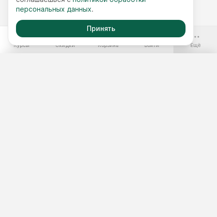
персональных данных
.
Принять
-70%
Курсы
Скидки
Корзина
Войти
Ещё
Бесплатные курсы
Годовой доступ
Наборы курсов
Подобрать курс
Тест 3 минуты
Мастер-классы