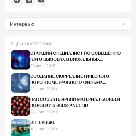
Интервью
ЕЩЁ ИЗ КАТЕГОРИИ
СТАРШИЙ СПЕЦИАЛИСТ ПО ОСВЕЩЕНИЮ
ILM О ВЫЗОВАХ В ВИЗУАЛЬНЫХ
ЭФФЕКТАХ, СОЗДАНИИ ОСВЕЩЕНИЯ ДЛЯ
23 июня 2026 г.
ГОЛОГРАММ В ФИЛЬМЕ «ТРАНСФОРМЕРЫ:
СОЗДАНИЕ СЮРРЕАЛИСТИЧЕСКОГО
ОДИН» И НАЧАЛЕ КАРЬЕРЫ В ИНДУСТРИИ
КОРОТКОМЕТРАЖНОГО ФИЛЬМА
«КОЛЫБЕЛЬ» С ИСПОЛЬЗОВАНИЕМ UE5,
22 июня 2026 г.
HOUDINI И BLENDER
КАК СОЗДАТЬ ЯРКИЙ МАТЕРИАЛ БОЖЬЕЙ
КОРОВКИ В SUBSTANCE 3D
22 июня 2026 г.
ИНТЕРВЬЮ.
18 июня 2026 г.