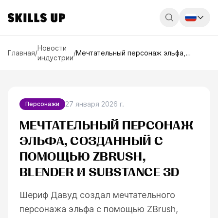
Россия
Новости
Главная
/
/
Мечтательный персонаж эльфа,
индустрии
созданный с помощью ZBrush, Blender
Беларусь
и Substance 3D
Қазақстан
English
27 января 2026 г.
Персонажи
МЕЧТАТЕЛЬНЫЙ ПЕРСОНАЖ
ЭЛЬФА, СОЗДАННЫЙ С
ПОМОЩЬЮ ZBRUSH,
BLENDER И SUBSTANCE 3D
Шериф Давуд создал мечтательного
персонажа эльфа с помощью ZBrush,