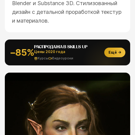
Blender и Substance 3D. Стилизованный
дизайн с детальной проработкой текстур
и материалов.
РАСПРОДАЖА В SKILLS UP
−85%
Цены 2020 года
Ещё →
Курсы
Видеоуроки
ESC