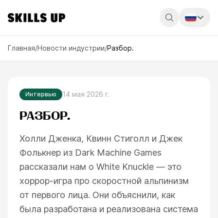
Россия
Главная
/
Новости индустрии
/
Разбор.
Беларусь
Қазақстан
14 мая 2026 г.
Интервью
English
РАЗБОР.
Холли Дженка, Квинн Стиголл и Джек
Фолькнер из Dark Machine Games
рассказали нам о White Knuckle — это
хоррор-игра про скоростной альпинизм
от первого лица. Они объяснили, как
была разработана и реализована система