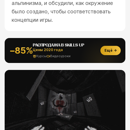
альпинизма, и обсудили, как окружение
было создано, чтобы соответствовать
концепции игры.
РАСПРОДАЖА В SKILLS UP
−85%
Цены 2020 года
Ещё →
Курсы
Видеоуроки