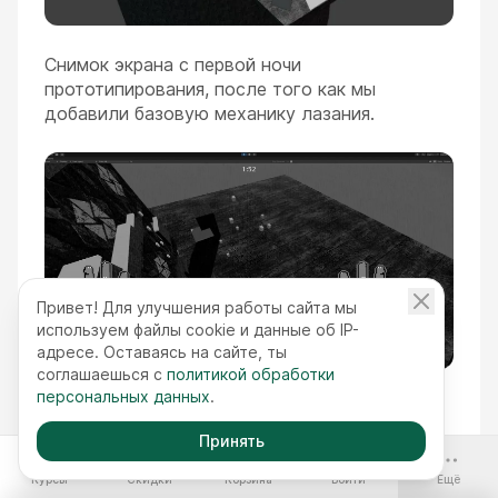
Снимок экрана с первой ночи
прототипирования, после того как мы
добавили базовую механику лазания.
Привет! Для улучшения работы сайта мы
используем файлы cookie и данные об IP-
адресе. Оставаясь на сайте, ты
соглашаешься с
политикой обработки
персональных данных
.
Снимок экрана с раннего теста ИИ для NPC,
который мог лазить по стенам.
Принять
-70%
Курсы
Скидки
Корзина
Войти
Ещё