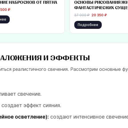
-
30
%
₽
от 20 350 ₽
НИЕ НАБРОСКОВ ОТ ПЯТНА
ОСНОВЫ РИСОВАНИЯ Ж
ФАНТАСТИЧЕСКИХ СУЩЕ
 500
₽
37 000
₽
20 350
₽
нее
Подробнее
НАЛОЖЕНИЯ И ЭФФЕКТЫ
иться реалистичного свечения. Рассмотрим основные фу
ливает свечение.
 создает эффект сияния.
нейное осветление):
создают интенсивное свечение