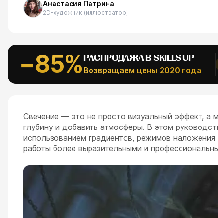
Анастасия Патрина
АЛЬНОЕ
2D-художник (иллюстратор)
Рефпаки
ESC
−85%
РАСПРОДАЖА В SKILLS UP
Возвращаем цены 2020 года
Свечение — это не просто визуальный эффект, а
глубину и добавить атмосферы. В этом руководст
использованием градиентов, режимов наложения 
работы более выразительными и профессиональн