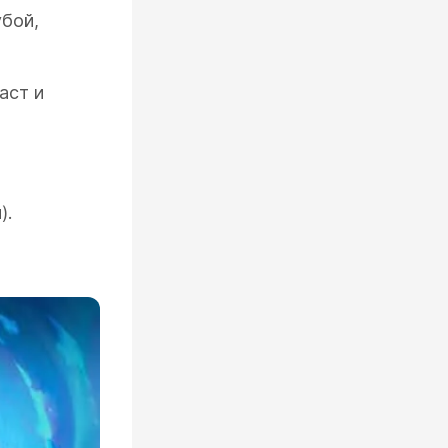
убой,
аст и
).