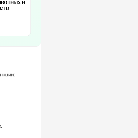
-
45
%
ИВОТНЫХ И
СТВ
нкции:
.