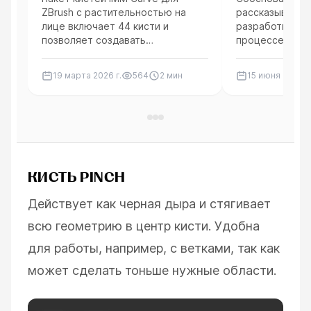
ZBrush с растительностью на
рассказывает 
лице включает 44 кисти и
разработки ми
позволяет создавать
процессе цифр
естественные образы с
тестировании п
оптимизированной
будущем насто
19 марта 2026 г.
564
2
мин
15 июня 2026 г.
производительностью.
печати.
КИСТЬ PINCH
Действует как черная дыра и стягивает
всю геометрию в центр кисти. Удобна
для работы, например, с ветками, так как
может сделать тоньше нужные области.