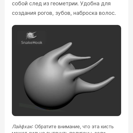
собой след из геометрии. Удобна для
создания рогов, зубов, наброска волос.
Лайфхак
: Обратите внимание, что эта кисть
может сильно вытянуть полигоны, если