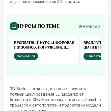
и для чего применяется 3D графика.
КУРСЫ ПО ТЕМЕ
Все курсы
Бесплатно
Бесплатно
БЕСПЛАТНЫЙ КУРС «‎ЦИФРОВАЯ
БЕСПЛАТНЫЙ 
ЖИВОПИСЬ. ПОГРУЖЕНИЕ В
ШАГИ В ГЕЙМД
ИЛЛЮСТРАЦИЮ»‎
Записаться
Записаться
3D Basic
— для тех, кто хочет освоить
полный цикл создания 3D-модели: от
болванки в 3Ds Max до скульптинга в Zbrush с
процессом ретопологии и подготовки модели
к текстурированию.