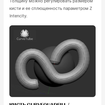
Толщину можно регулировать размером
кисти и ее сплющенность параметром Z
Intencity.
КИСТЬ CURVEQUADFILL /