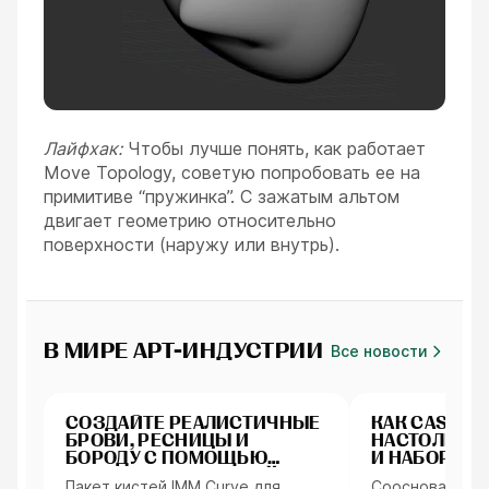
Лайфхак:
Чтобы лучше понять, как работает
Move Topology, советую попробовать ее на
примитиве “пружинка”. С зажатым альтом
двигает геометрию относительно
поверхности (наружу или внутрь).
В МИРЕ АРТ-ИНДУСТРИИ
Все новости
Персонажи
Интервью
СОЗДАЙТЕ РЕАЛИСТИЧНЫЕ
КАК CAST N 
БРОВИ, РЕСНИЦЫ И
НАСТОЛЬНЫ
БОРОДУ С ПОМОЩЬЮ
И НАБОРЫ Д
ЭТОГО НАБОРА КИСТЕЙ
Пакет кистей IMM Curve для
Сооснователь C