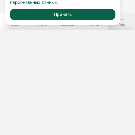
персональных данных
.
Принять
-70%
Курсы
Скидки
Корзина
Войти
Ещё
Бесплатные курсы
Годовой доступ
Наборы курсов
Подобрать курс
Тест 3 минуты
Мастер-классы
Бесплатно