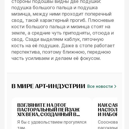
стороны подошвы видны две подушки:
подушка большого пальца и подушка
мизинца, между ними проходит поперечный
свод, такой характерный прогиб. Плюсневые
кости большого пальца и мизинца стоят на
земле, а средние чуть приподняты, отсюда и
свод. Сзади выделяем каблук, пяточную
кость на её подушке. Даже в стопе работает
перспектива, поэтому ближнюю, переднюю
часть усиливаем и делаем её фокусом.
В МИРЕ АРТ-ИНДУСТРИИ
Все новости
Арт окружения
Интервью
ВЗГЛЯНИТЕ НА ЭТОТ
КАК CAST N 
ПАСТОРАЛЬНЫЙ ПЕЙЗАЖ
НАСТОЛЬНЫ
XIX ВЕКА, СОЗДАННЫЙ В
И НАБОРЫ Д
BLENDER
Я бы с удовольствием прогулялся
Сооснователь C
там.
рассказывает 