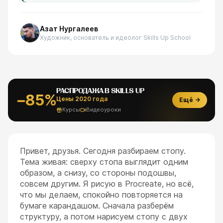
Азат Нургалеев
Художник, основатель и идеолог Skills Up School
РАСПРОДАЖА В SKILLS UP
−85%
Цены 2020 года
Ещё →
Курсы
Видеоуроки
Привет, друзья. Сегодня разбираем стопу.
Тема живая: сверху стопа выглядит одним
образом, а снизу, со стороны подошвы,
совсем другим. Я рисую в Procreate, но всё,
что мы делаем, спокойно повторяется на
бумаге карандашом. Сначала разберём
структуру, а потом нарисуем стопу с двух