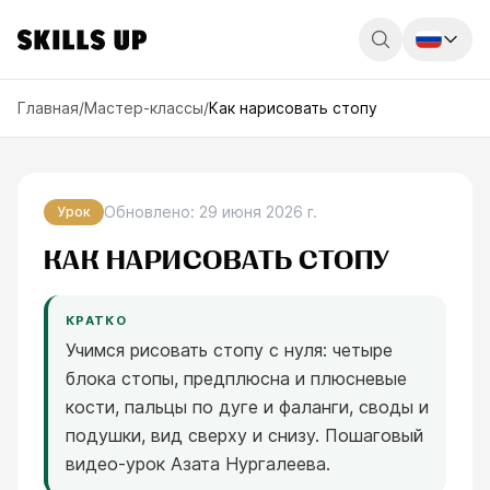
Россия
Главная
/
Мастер-классы
/
Как нарисовать стопу
Беларусь
Қазақстан
Обновлено
:
29 июня 2026 г.
Урок
English
КАК НАРИСОВАТЬ СТОПУ
КРАТКО
Учимся рисовать стопу с нуля: четыре
блока стопы, предплюсна и плюсневые
кости, пальцы по дуге и фаланги, своды и
подушки, вид сверху и снизу. Пошаговый
видео-урок Азата Нургалеева.