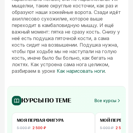
мыщелки, такие округлые косточки, как раз и
образуют наши хоккейные ворота. Сзади идёт
ахиллесово сухожилие, которое выше
переходит в камбаловидную мышцу. И ещё
важный момент: пятка не сразу кость. Снизу у
неё есть подушка пяточной кости, а сама
кость сидит на возвышении. Подушка нужна,
чтобы при ходьбе мы не наступали на голую
кость, иначе было бы больно, как бегать на
локтях. Как устроена сама нога целиком,
разбираем в уроке
Как нарисовать ноги
.
КУРСЫ ПО ТЕМЕ
Все курсы
-
50
%
от 2 500 ₽
от 2 500 ₽
МОЯ ПЕРВАЯ ФИГУРА
МОЙ ПЕРВЫЙ 
5 000
₽
2 500
₽
5 000
₽
2 500
₽