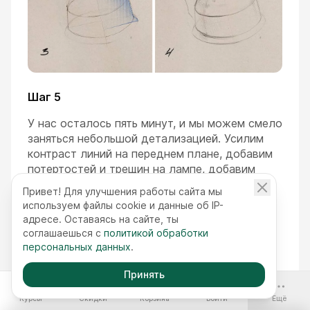
Шаг 5
У нас осталось пять минут, и мы можем смело
заняться небольшой детализацией. Усилим
контраст линий на переднем плане, добавим
потертостей и трещин на лампе, добавим
огонек. Создаем его с помощью штрихов:
Привет! Для улучшения работы сайта мы
ближе к огню штрихи прижимайте плотнее
используем файлы cookie и данные об IP-
друг к другу, а дальше — рассеивайте.
адресе. Оставаясь на сайте, ты
соглашаешься с
политикой обработки
Нарисуем эффект свечения: добавим линии,
персональных данных
.
стремящиеся к огню. Помните о ритме:
комбинируйте последовательность длинных,
Принять
-70%
средних и коротких линий. Так как лампа
Курсы
Скидки
Корзина
Войти
Ещё
светит во все стороны, как шарик, то