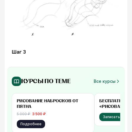
Шаг 3
КУРСЫ ПО ТЕМЕ
Все курсы
-
30
%
от 3 500 ₽
Бесплатно
РИСОВАНИЕ НАБРОСКОВ ОТ
БЕСПЛАТНЫЙ 
ПЯТНА
«РИСОВАНИЕ 
НАЧИНАЮЩИХ
5 000
₽
3 500
₽
Записаться
Подробнее