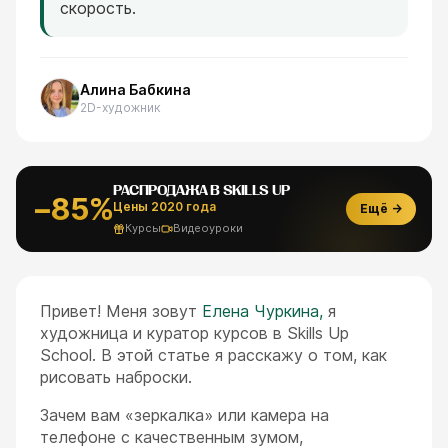
скорость.
Алина Бабкина
2D-художник
РАСПРОДАЖА В SKILLS UP
−85%
Цены 2020 года
Ещё →
Курсы
Видеоуроки
Привет! Меня зовут
Елена Чуркина,
я
художница и куратор курсов в Skills Up
School. В этой статье я расскажу о том, как
рисовать наброски.
Зачем вам «зеркалка» или камера на
телефоне с качественным зумом,