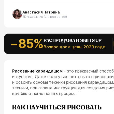
АЛЬНОЕ
Анастасия Патрина
Рефпаки
ESC
2D-художник (иллюстратор)
−85%
РАСПРОДАЖА В SKILLS UP
Возвращаем цены 2020 года
Рисование карандашом
- это прекрасный способ
искусстве. Даже если у вас нет опыта в рисован
и освоить основы техники рисования карандашом.
техники, пошаговые инструкции для создания рис
вам было легче понять процесс.
КАК НАУЧИТЬСЯ РИСОВАТЬ