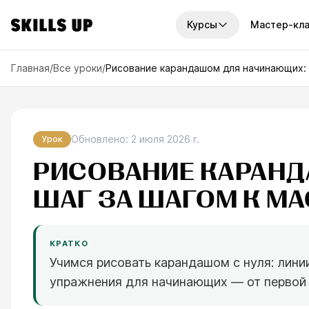
Курсы
Мастер-кл
И КУРСЫ
Главная
/
Все уроки
/
Рисование карандашом для начинающих: 
платные курсы
Наборы курсов
рса
7
курсов
унок
2D-графика
По
урсов
14
курсов
Обновлено
:
2 июля 2026 г.
Урок
ку
графика
РИСОВАНИЕ КАРАН
Годовой доступ
Отв
рсов
6
курсов
узн
ШАГ ЗА ШАГОМ К МА
иск
ровая живопись
Мини-курсы
рсов
10
курсов
ва
офессии
КРАТКО
рса
Учимся рисовать карандашом с нуля: лини
упражнения для начинающих — от первой 
треть все курсы