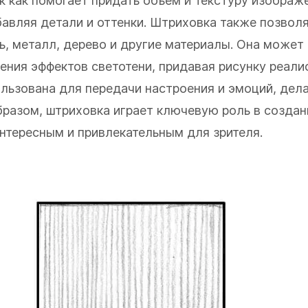
к как помогает придать объем и текстуру изображ
бавляя детали и оттенки. Штриховка также позвол
нь, металл, дерево и другие материалы. Она может
ления эффектов светотени, придавая рисунку реал
ользована для передачи настроения и эмоций, дел
разом, штриховка играет ключевую роль в создан
интересным и привлекательным для зрителя.