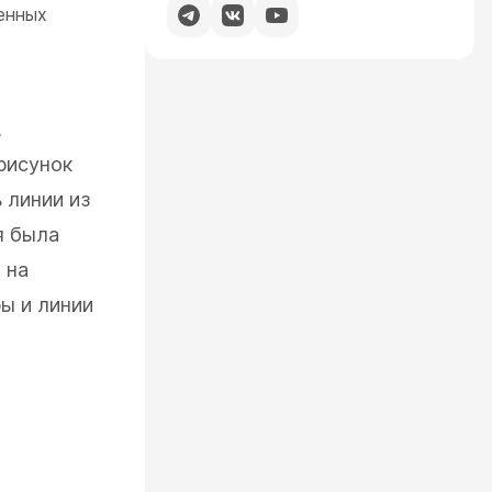
енных
,
рисунок
 линии из
я была
 на
ы и линии