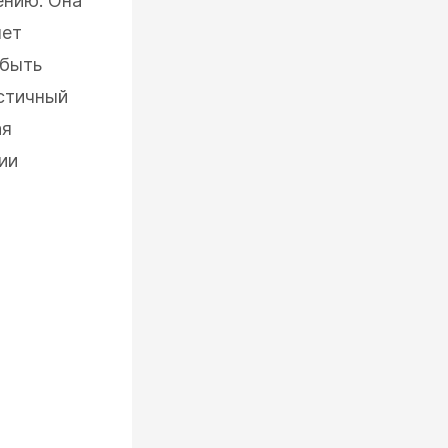
ению. Она
яет
 быть
истичный
ая
ии