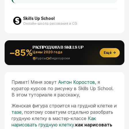
Skills Up School
Онлайн-школа рисования и CG
РАСПРОДАЖА В SKILLS UP
−85%
Цены 2020 года
Ещё →
Курсы
Видеоуроки
Привет! Меня зовут
Антон Коростов
, я
куратор курсов по рисунку в Skills Up School.
В этом туториале я расскажу,
Женская фигура строится на грудной клетке и
тазе
, поэтому советуем отдельно разобрать
грудную клетку в мастер-классе
Как
нарисовать грудную клетку
.
как нарисовать