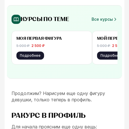
КУРСЫ ПО ТЕМЕ
Все курсы
-
50
%
от 2 500 ₽
от 2 500 ₽
МОЯ ПЕРВАЯ ФИГУРА
МОЙ ПЕРВЫЙ 
5 000
₽
2 500
₽
5 000
₽
2 500
₽
Подробнее
Подробнее
Продолжим? Нарисуем еще одну фигуру
девушки, только теперь в профиль.
РАКУРС В ПРОФИЛЬ
Для начала проясним еще одну вещь: